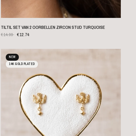
SNELLE WEERGAVE
TILTIL SET VAN 2 OORBELLEN ZIRCON STUD TURQUOISE
€14.99
€12.74
NEW
14K GOLD PLATED