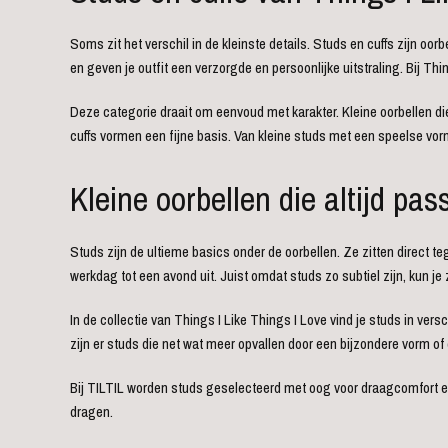
Soms zit het verschil in de kleinste details. Studs en cuffs zijn oo
en geven je outfit een verzorgde en persoonlijke uitstraling. Bij Th
Deze categorie draait om eenvoud met karakter. Kleine oorbellen di
cuffs vormen een fijne basis. Van kleine studs met een speelse vorm
Kleine oorbellen die altijd pas
Studs zijn de ultieme basics onder de oorbellen. Ze zitten direct t
werkdag tot een avond uit. Juist omdat studs zo subtiel zijn, kun j
In de collectie van Things I Like Things I Love vind je studs in ve
zijn er studs die net wat meer opvallen door een bijzondere vorm of 
Bij TILTIL worden studs geselecteerd met oog voor draagcomfort en u
dragen.