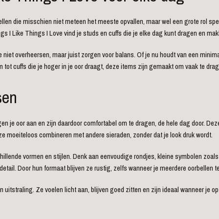
rbellen die misschien niet meteen het meeste opvallen, maar wel een grote rol spel
ings I Like Things I Love vind je studs en cuffs die je elke dag kunt dragen en m
e niet overheersen, maar juist zorgen voor balans. Of je nu houdt van een minima
 tot cuffs die je hoger in je oor draagt, deze items zijn gemaakt om vaak te dra
sen
egen je oor aan en zijn daardoor comfortabel om te dragen, de hele dag door. Deze
e ze moeiteloos combineren met andere sieraden, zonder dat je look druk wordt.
rschillende vormen en stijlen. Denk aan eenvoudige rondjes, kleine symbolen zoa
detail. Door hun formaat blijven ze rustig, zelfs wanneer je meerdere oorbellen te
itstraling. Ze voelen licht aan, blijven goed zitten en zijn ideaal wanneer je o