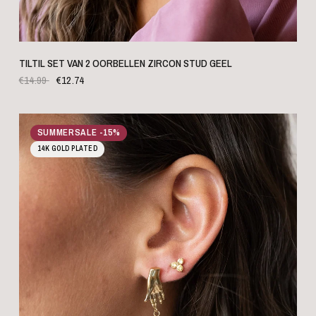
SNELLE WEERGAVE
TILTIL SET VAN 2 OORBELLEN ZIRCON STUD GEEL
€14.99
€12.74
SUMMERSALE -15%
14K GOLD PLATED