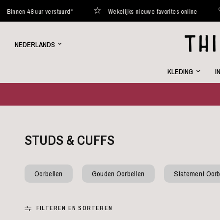
Wekelijks nieuwe favorites online
Curated with love
Land/regio
bijwerken
KLEDING
I
STUDS & CUFFS
Oorbellen
Gouden Oorbellen
Statement Oorb
FILTEREN EN SORTEREN