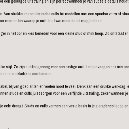
r een gelaagde uitstraling en zijn perfect wanneer je van subtiele details houdt 
gen. Van strakke, minimalistische cuffs tot modellen met een speelse vorm of stru
 voor momenten waarop je outfit net wat meer detail mag hebben.
r in het oor en kies beneden voor een kleine stud of mini hoop. Zo ontstaat er e
elke stijl. Ze zijn subtiel genoeg voor een rustige outfit, maar voegen ook iets t
jdloos en makkelijk te combineren.
rtabel, blijven goed zitten en voelen nooit te veel. Denk aan een drukke werkdag,
 kunnen studs en cuffs juist zorgen voor een verfijnde uitstraling, zeker wanneer 
 je echt draagt. Studs en cuffs vormen een vaste basis in je sieradencollectie e