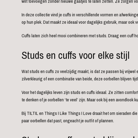
wilt toevoegen zonder nieuwe gaatjes te laten zetten. Ze zorgen voo
In deze collectie vind je cuffs in verschillende vormen en afwerkin
op hun plek. Dat maakt ze ideaal voor dagelijks gebruik, maar ook
Cuffs laten zich heel mooi combineren met studs. Draag een cuff hoge
Studs en cuffs voor elke stijl
Wat studs en cuffs zo veelzijdig maakt, is dat ze passen bij vrijwel 
zilverkleurig of een combinatie van beide, deze oorbellen blijven ti
Voor het dagelijks leven zijn studs en cuffs ideaal. Ze zitten comfo
te denken of je oorbellen ‘te veel’ zijn. Maar ook bij een avondlook
Bij TILTIL en Things I Like Things I Love draait het om sieraden die
paar oorbellen dat past, ongeacht je outfit of plannen.