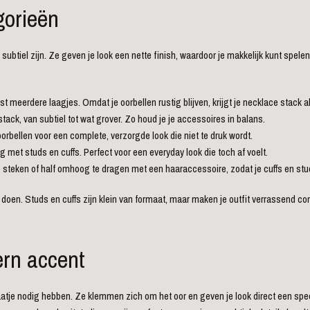
gorieën
 subtiel zijn. Ze geven je look een nette finish, waardoor je makkelijk kunt spele
st meerdere laagjes. Omdat je oorbellen rustig blijven, krijgt je necklace stack a
k, van subtiel tot wat grover. Zo houd je je accessoires in balans.
ellen voor een complete, verzorgde look die niet te druk wordt.
g met studs en cuffs. Perfect voor een everyday look die toch af voelt.
te steken of half omhoog te dragen met een haaraccessoire, zodat je cuffs en stu
 te doen. Studs en cuffs zijn klein van formaat, maar maken je outfit verrassend c
ern accent
gaatje nodig hebben. Ze klemmen zich om het oor en geven je look direct een spee