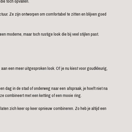
die toch opvallen.
ctuur. Ze zijn ontworpen om comfortabel te zitten en blijven goed
en moderne, maar toch rustige look die bij veel stijlen past.
oe aan een meer uitgesproken look. Of je nu kiest voor goudkleurig,
 een dag in de stad of onderweg naar een afspraak, je hoeft niet na
je ze combineert met een ketting of een mooie ring.
n laten zich keer op keer opnieuw combineren. Zo heb je altijd een