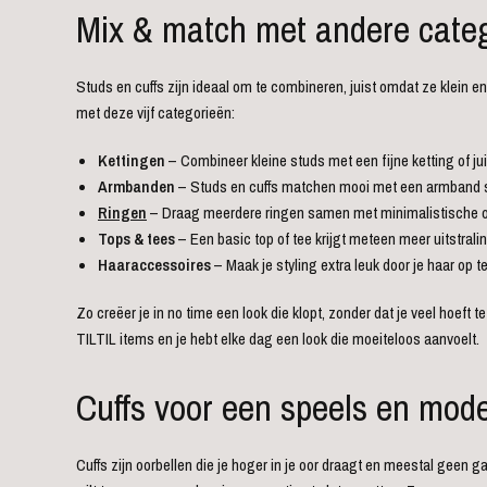
Mix & match met andere cate
Studs en cuffs zijn ideaal om te combineren, juist omdat ze klein en
met deze vijf categorieën:
Kettingen
– Combineer kleine studs met een fijne ketting of jui
Armbanden
– Studs en cuffs matchen mooi met een armband stac
Ringen
– Draag meerdere ringen samen met minimalistische oorb
Tops & tees
– Een basic top of tee krijgt meteen meer uitstralin
Haaraccessoires
– Maak je styling extra leuk door je haar op 
Zo creëer je in no time een look die klopt, zonder dat je veel hoeft
TILTIL items en je hebt elke dag een look die moeiteloos aanvoelt.
Cuffs voor een speels en mod
Cuffs zijn oorbellen die je hoger in je oor draagt en meestal geen 