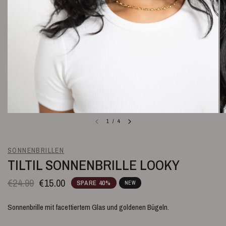
1
/
4
SONNENBRILLEN
TILTIL SONNENBRILLE LOOKY
€24.99
€15.00
SPARE 40%
NEW
Sonnenbrille mit facettiertem Glas und goldenen Bügeln.