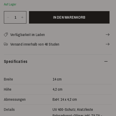
Auf Lager
IN DEN WARENKORB
Verfügbarkeit im Laden
Versand innerhalb von 48 Studen
Specificaties
Breite
14 cm
Höhe
4,2 cm
Abmessungen
BxH: 14 x 4,2 cm
Details
UV 400-Schutz, Kratzfeste
Polycarbonat-Gläser, inkl. TILTIL-