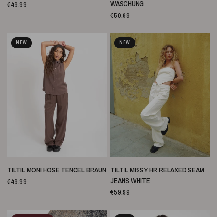
WASCHUNG
€49.99
€59.99
NEW
NEW
SCHNELLANSICHT
SCHNELLANSICHT
TILTIL MONI HOSE TENCEL BRAUN
TILTIL MISSY HR RELAXED SEAM
JEANS WHITE
€49.99
€59.99