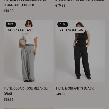
JEANS BUTTERGELB
€79.99
€59.99
NEW
NEW
GET THE SET -10%
GET THE SET -10%
SCHNELLANSICHT
SCHNELLANSICHT
TILTIL CEDAR HOSE MELANGE
TILTIL MONI PANTS BLACK
GRAU
€49.99
€59.99