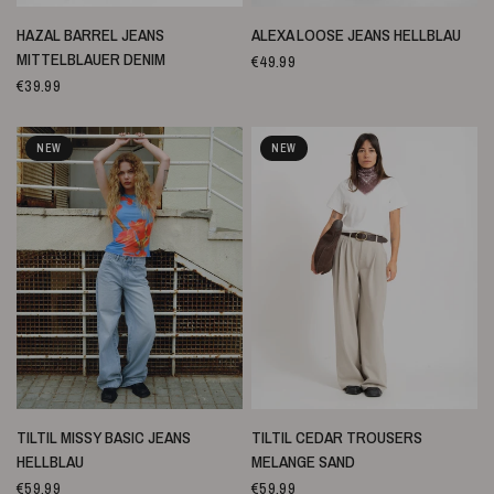
SCHNELLANSICHT
SCHNELLANSICHT
HAZAL BARREL JEANS
ALEXA LOOSE JEANS HELLBLAU
MITTELBLAUER DENIM
€49.99
€39.99
NEW
NEW
SCHNELLANSICHT
SCHNELLANSICHT
TILTIL MISSY BASIC JEANS
TILTIL CEDAR TROUSERS
HELLBLAU
MELANGE SAND
€59.99
€59.99