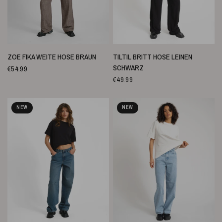
SCHNELLANSICHT
SCHNELLANSICHT
ZOE FIKA WEITE HOSE BRAUN
TILTIL BRITT HOSE LEINEN
SCHWARZ
€54.99
€49.99
NEW
NEW