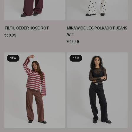
SCHNELLANSICHT
SCHNELLANSICHT
TILTIL CEDER HOSE ROT
MINA WIDE LEG POLKADOT JEANS
WIT
€59.99
€49.99
NEW
NEW