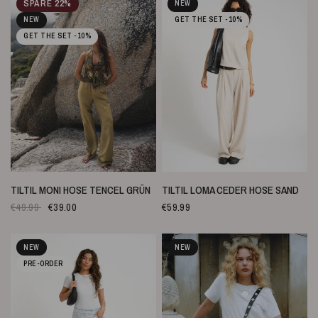
SPARE 22%
NEW
NEW
GET THE SET -10%
GET THE SET -10%
SCHNELLANSICHT
SCHNELLANSICHT
TILTIL MONI HOSE TENCEL GRÜN
TILTIL LOMA CEDER HOSE SAND
€49.99
€39.00
€59.99
NEW
NEW
PRE-ORDER