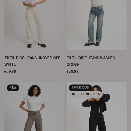
SCHNELLANSICHT
SCHNELLANSICHT
TILTIL DIDE JEANS UNDYED OFF
TILTIL DIDE JEANS WASHED
WHITE
GROEN
€59.99
€59.99
NEW
CONSCIOUS
GET THE SET -10%