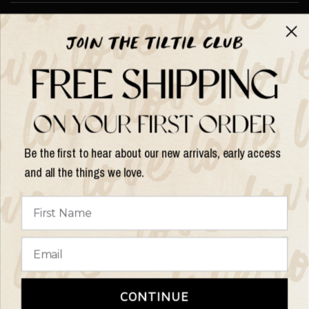
Über TILTIL
Help
Hilfe und Informationen
Be the first to hear about our new arrivals, early access
and all the things we love.
Land/Region
aktualisieren
© 2026 Things I Like Things I Love, Alle Rechte vorbehalten.
Terms of
CONTINUE
Service
Refund policy