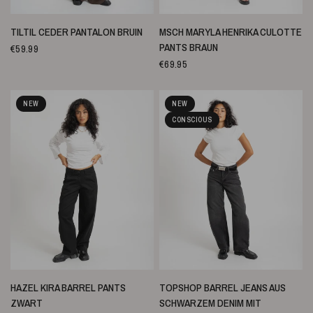
SCHNELLANSICHT
SCHNELLANSICHT
TILTIL CEDER PANTALON BRUIN
MSCH MARYLA HENRIKA CULOTTE
PANTS BRAUN
€59.99
€69.95
NEW
NEW
CONSCIOUS
SCHNELLANSICHT
SCHNELLANSICHT
HAZEL KIRA BARREL PANTS
TOPSHOP BARREL JEANS AUS
ZWART
SCHWARZEM DENIM MIT