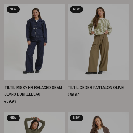
NEW
NEW
SCHNELLANSICHT
SCHNELLANSICHT
TILTIL MISSY HR RELAXED SEAM
TILTIL CEDER PANTALON OLIVE
JEANS DUNKELBLAU
€59.99
€59.99
NEW
NEW