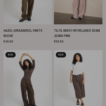
SCHNELLANSICHT
SCHNELLANSICHT
HAZEL KIRA BAREEL PANTS
TILTIL MISSY HR RELAXED SEAM
BUCHE
JEANS PINK
€49.99
€59.99
NEW
NEW