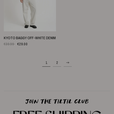
SCHNELLANSICHT
KYOTO BAGGY OFF-WHITE DENIM
€39.99
€29.00
1
2