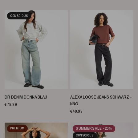
CONSCIOUS
SCHNELLANSICHT
SCHNELLANSICHT
DR DENIM DONNA BLAU
ALEXA LOOSE JEANS SCHWARZ -
NNO
€79.99
€49.99
SUMMERSALE -20%
PREMIUM
CONSCIOUS