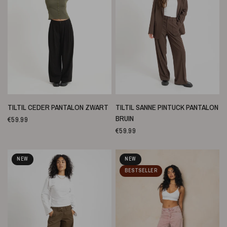
SCHNELLANSICHT
SCHNELLANSICHT
TILTIL CEDER PANTALON ZWART
TILTIL SANNE PINTUCK PANTALON
BRUIN
€59.99
€59.99
NEW
NEW
BESTSELLER