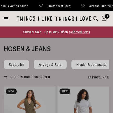
ated with love
Versand innerhalb von 48 Stunden*
Jede W
0
Summer Sale - Up to 40% Off on
Selected Items
HOSEN & JEANS
Bestseller
Anzüge & Sets
Kleider & Jumpsuits
FILTERN UND SORTIEREN
84 PRODUKTE
NEW
NEW