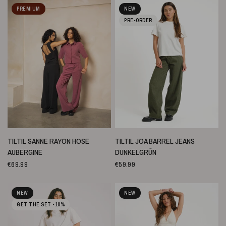
PREMIUM
NEW
PRE-ORDER
SCHNELLANSICHT
SCHNELLANSICHT
TILTIL SANNE RAYON HOSE
TILTIL JOA BARREL JEANS
AUBERGINE
DUNKELGRÜN
€69.99
€59.99
NEW
NEW
GET THE SET -10%