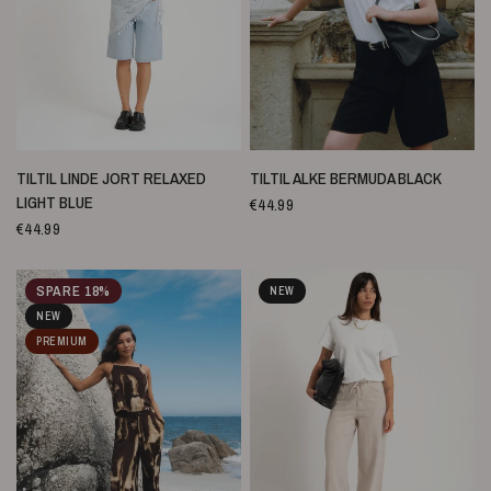
SCHNELLANSICHT
SCHNELLANSICHT
TILTIL LINDE JORT RELAXED
TILTIL ALKE BERMUDA BLACK
LIGHT BLUE
€44.99
€44.99
SPARE 18%
NEW
NEW
PREMIUM