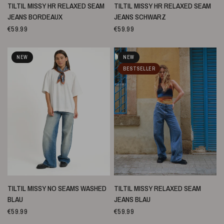
SCHNELLANSICHT
SCHNELLANSICHT
TILTIL MISSY HR RELAXED SEAM
TILTIL MISSY HR RELAXED SEAM
JEANS BORDEAUX
JEANS SCHWARZ
€59.99
€59.99
NEW
NEW
BESTSELLER
SCHNELLANSICHT
SCHNELLANSICHT
TILTIL MISSY NO SEAMS WASHED
TILTIL MISSY RELAXED SEAM
BLAU
JEANS BLAU
€59.99
€59.99