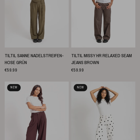
SCHNELLANSICHT
SCHNELLANSICHT
TILTIL SANNE NADELSTREIFEN-
TILTIL MISSY HR RELAXED SEAM
HOSE GRÜN
JEANS BROWN
€59.99
€59.99
NEW
NEW