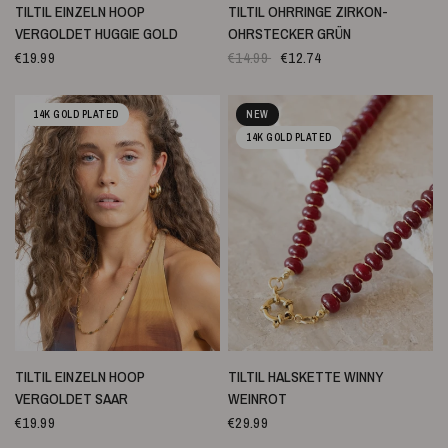
SCHNELLANSICHT
SCHNELLANSICHT
TILTIL EINZELN HOOP
TILTIL OHRRINGE ZIRKON-
VERGOLDET HUGGIE GOLD
OHRSTECKER GRÜN
€19.99
€14.99
€12.74
14K GOLD PLATED
NEW
14K GOLD PLATED
SCHNELLANSICHT
SCHNELLANSICHT
TILTIL EINZELN HOOP
TILTIL HALSKETTE WINNY
VERGOLDET SAAR
WEINROT
€19.99
€29.99