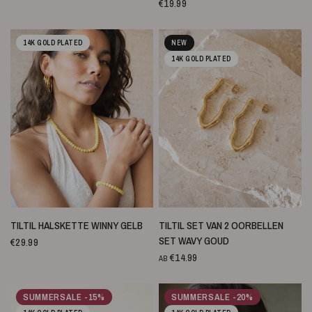
€19.99
14K GOLD PLATED
NEW
14K GOLD PLATED
SCHNELLANSICHT
SCHNELLANSICHT
TILTIL HALSKETTE WINNY GELB
TILTIL SET VAN 2 OORBELLEN
SET WAVY GOUD
€29.99
€14.99
AB
SUMMERSALE -15%
SUMMERSALE -20%