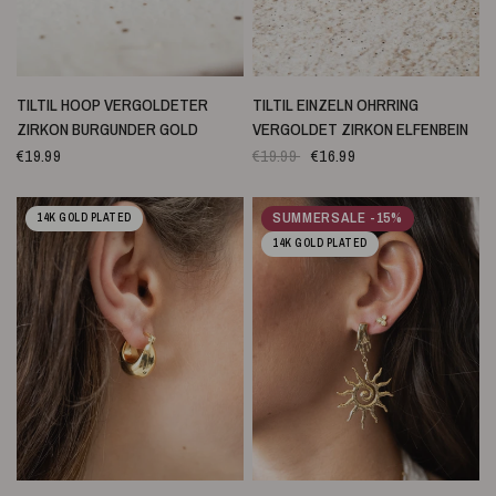
SCHNELLANSICHT
SCHNELLANSICHT
TILTIL HOOP VERGOLDETER
TILTIL EINZELN OHRRING
ZIRKON BURGUNDER GOLD
VERGOLDET ZIRKON ELFENBEIN
€19.99
€19.99
€16.99
SUMMERSALE -15%
14K GOLD PLATED
14K GOLD PLATED