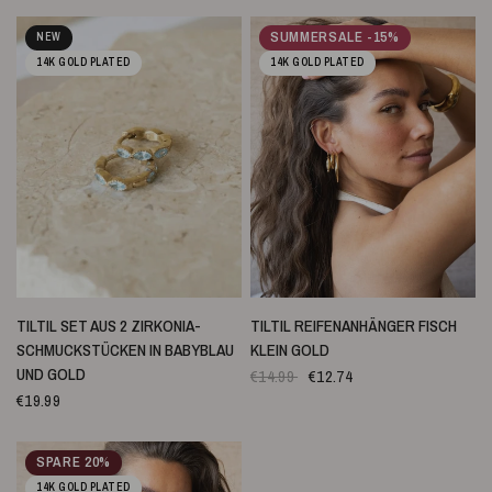
SUMMERSALE -15%
NEW
14K GOLD PLATED
14K GOLD PLATED
SCHNELLANSICHT
SCHNELLANSICHT
TILTIL SET AUS 2 ZIRKONIA-
TILTIL REIFENANHÄNGER FISCH
SCHMUCKSTÜCKEN IN BABYBLAU
KLEIN GOLD
UND GOLD
€14.99
€12.74
€19.99
SPARE 20%
14K GOLD PLATED