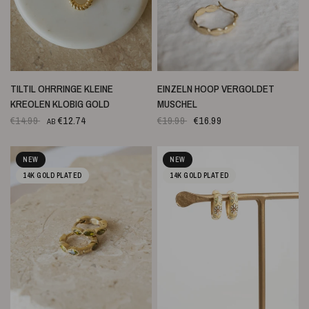
SCHNELLANSICHT
SCHNELLANSICHT
TILTIL OHRRINGE KLEINE
EINZELN HOOP VERGOLDET
KREOLEN KLOBIG GOLD
MUSCHEL
€14.99
€12.74
€19.99
€16.99
AB
NEW
NEW
14K GOLD PLATED
14K GOLD PLATED