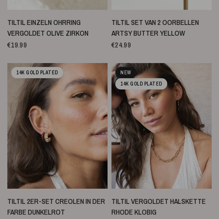
SCHNELLANSICHT
SCHNELLANSICHT
TILTIL EINZELN OHRRING
TILTIL SET VAN 2 OORBELLEN
VERGOLDET OLIVE ZIRKON
ARTSY BUTTER YELLOW
€19.99
€24.99
14K GOLD PLATED
NEW
14K GOLD PLATED
SCHNELLANSICHT
SCHNELLANSICHT
TILTIL 2ER-SET CREOLEN IN DER
TILTIL VERGOLDET HALSKETTE
FARBE DUNKELROT
RHODE KLOBIG