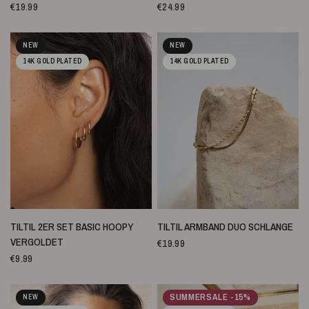
€19.99
€24.99
NEW
NEW
14K GOLD PLATED
14K GOLD PLATED
SCHNELLANSICHT
SCHNELLANSICHT
TILTIL 2ER SET BASIC HOOPY
TILTIL ARMBAND DUO SCHLANGE
VERGOLDET
€19.99
€9.99
SUMMERSALE -15%
NEW