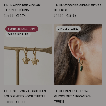
SCHNELLANSICHT
SCHNELLANSICHT
TILTIL OHRRINGE ZIRKON-
TILTIL OHRRINGE ZIRKON GROSS H
STECKER TÜRKIS
ELLBLAU
€14.99
€12.74
€24.99
€19.99
SUMMERSALE -15%
14K GOLD PLATED
14K GOLD PLATED
SCHNELLANSICHT
SCHNELLANSICHT
TILTIL SET VAN 2 OORBELLEN
TILTIL EINZELN OHRRING
GOLD PLATED HOOP TURTLE
VERGOLDET AFRIKANISCH
TÜRKIS
€19.99
€16.99