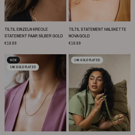
SCHNELLANSICHT
SCHNELLANSICHT
TILTIL EINZELN KREOLE
TILTIL STATEMENT HALSKETTE
STATEMENT PAAR SILBER GOLD
NOVA GOLD
€19.99
€19.99
NEW
14K GOLD PLATED
14K GOLD PLATED