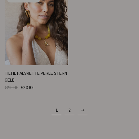
SCHNELLANSICHT
TILTIL HALSKETTE PERLE STERN
GELB
€29.99
€23.99
1
2