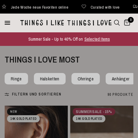
ted with love
Versand innerhalb von 48 Stunden*
Jede Wo
0
Summer Sale - Up to 40% Off on
Selected Items
THINGS I LOVE MOST
Ringe
Halsketten
Ohrringe
Anhänger
FILTERN UND SORTIEREN
90 PRODUKTE
SUMMERSALE -15%
NEW
14K GOLD PLATED
14K GOLD PLATED