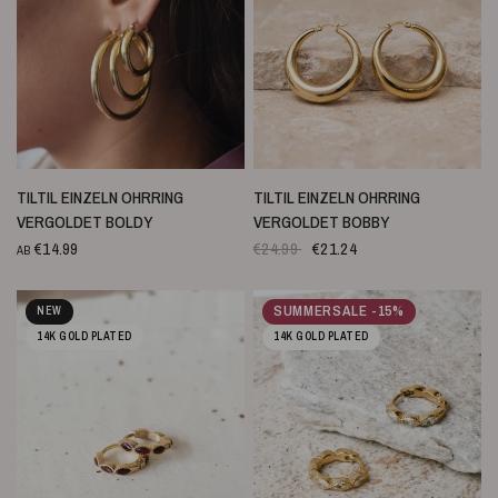
SCHNELLANSICHT
SCHNELLANSICHT
TILTIL EINZELN OHRRING
TILTIL EINZELN OHRRING
VERGOLDET BOLDY
VERGOLDET BOBBY
€14.99
€24.99
€21.24
AB
SUMMERSALE -15%
NEW
14K GOLD PLATED
14K GOLD PLATED