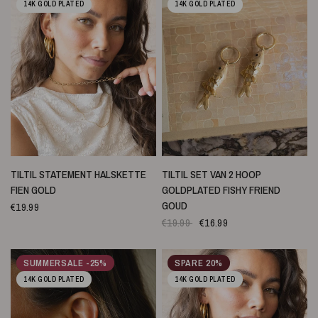
14K GOLD PLATED
14K GOLD PLATED
SCHNELLANSICHT
SCHNELLANSICHT
TILTIL STATEMENT HALSKETTE
TILTIL SET VAN 2 HOOP
FIEN GOLD
GOLDPLATED FISHY FRIEND
GOUD
€19.99
€19.99
€16.99
SUMMERSALE -25%
SPARE 20%
14K GOLD PLATED
14K GOLD PLATED