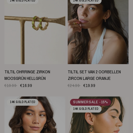
14K GOLD PLATED
14K GOLD PLATED
SCHNELLANSICHT
SCHNELLANSICHT
TILTIL OHRRINGE ZIRKON
TILTIL SET VAN 2 OORBELLEN
MOOSGRÜN HELLGRÜN
ZIRCON LARGE ORANJE
€19.99
€16.99
€24.99
€19.99
SUMMERSALE -15%
14K GOLD PLATED
14K GOLD PLATED