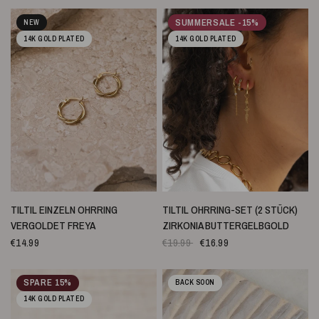
SUMMERSALE -15%
NEW
14K GOLD PLATED
14K GOLD PLATED
SCHNELLANSICHT
SCHNELLANSICHT
TILTIL EINZELN OHRRING
TILTIL OHRRING-SET (2 STÜCK)
VERGOLDET FREYA
ZIRKONIA BUTTERGELBGOLD
€14.99
€19.99
€16.99
SPARE 15%
BACK SOON
14K GOLD PLATED