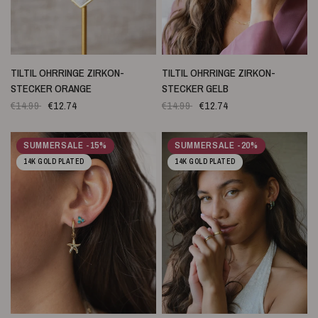
SCHNELLANSICHT
SCHNELLANSICHT
TILTIL OHRRINGE ZIRKON-
TILTIL OHRRINGE ZIRKON-
STECKER ORANGE
STECKER GELB
€14.99
€12.74
€14.99
€12.74
SUMMERSALE -15%
SUMMERSALE -20%
14K GOLD PLATED
14K GOLD PLATED