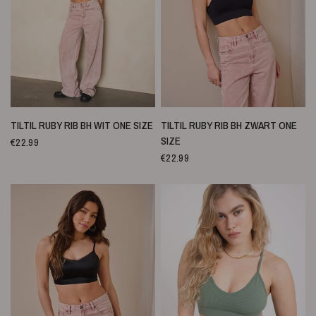
QUICK VIEW
QUICK VIEW
TILTIL RUBY RIB BH WIT ONE SIZE
TILTIL RUBY RIB BH ZWART ONE
SIZE
€22.99
€22.99