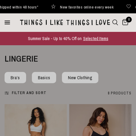
 48 hours*
New favorites online every week
Curated with 
0
Summer Sale - Up to 40% Off on
Selected Items
LINGERIE
Bra’s
Basics
New Clothing
FILTER AND SORT
8 PRODUCTS