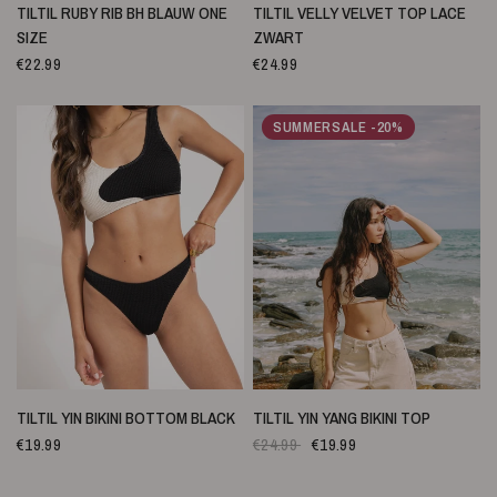
QUICK VIEW
QUICK VIEW
TILTIL RUBY RIB BH BLAUW ONE
TILTIL VELLY VELVET TOP LACE
SIZE
ZWART
€22.99
€24.99
SUMMERSALE -20%
QUICK VIEW
QUICK VIEW
TILTIL YIN BIKINI BOTTOM BLACK
TILTIL YIN YANG BIKINI TOP
€19.99
€24.99
€19.99