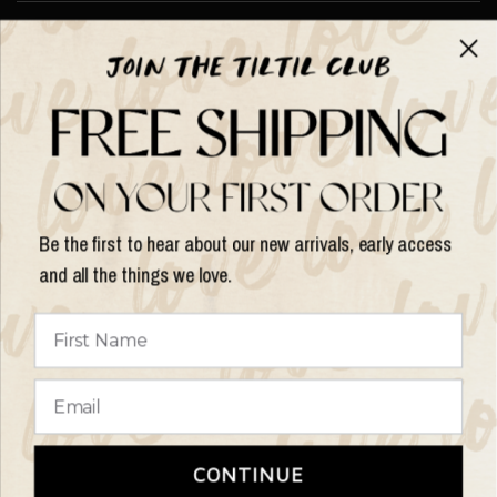
About TILTIL
Help & Info
Help & Info
Be the first to hear about our new arrivals, early access
and all the things we love.
Update
country/region
© 2026 Things I Like Things I Love, All rights reserved.
Terms of
CONTINUE
Service
Refund Policy