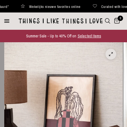
Wekelijks nieuwe favorites online
Curated with love
0
Summer Sale - Up to 40% Off on
Selected Items