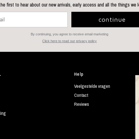
he first to hear about our new arrivals, early access and all the things we 
continue
By continuing, you agree to receive email marketing
Click here to read our privacy policy
L
Help
Veelgestelde vragen
Contact
Reviews
ting