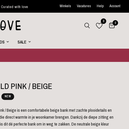
Winkels
Vacatures
Help
Account
e
Binnen 48 uur verstuurd*
Wekelijks nieuwe favorites onl
0
0
RDS
SALE
LD PINK / BEIGE
NEW
nk / Beige is een comfortabele beige bank met zachte plooidetails en
ie direct warmte in je woonkamer brengen. Dankzij de diepe zitting en
g is dit dé perfecte bank om in weg te zakken. De neutrale beige kleur