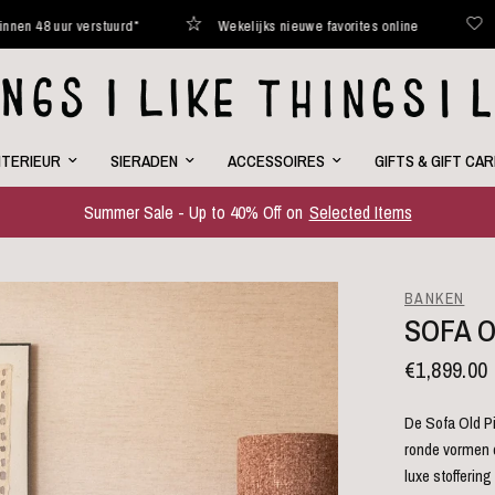
tuurd*
Wekelijks nieuwe favorites online
Curated with lov
NTERIEUR
SIERADEN
ACCESSOIRES
GIFTS & GIFT CA
Summer Sale - Up to 40% Off on
Selected Items
BANKEN
SOFA O
€1,899.00
De Sofa Old Pi
ronde vormen d
luxe stofferin