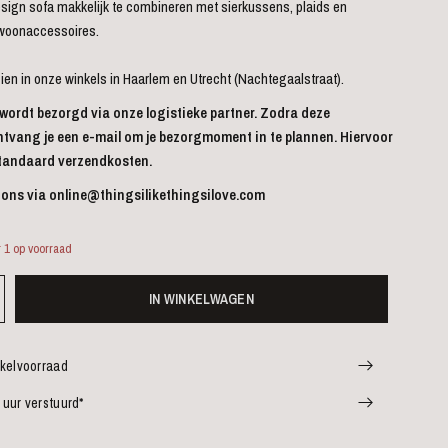
sign sofa makkelijk te combineren met sierkussens, plaids en
 woonaccessoires.
zien in onze winkels in Haarlem en Utrecht (Nachtegaalstraat).
 wordt bezorgd via onze logistieke partner. Zodra deze
ntvang je een e-mail om je bezorgmoment in te plannen. Hiervoor
 standaard verzendkosten.
 ons via
online
@thingsilikethingsilove.com
 1 op voorraad
IN WINKELWAGEN
nkelvoorraad
 uur verstuurd*