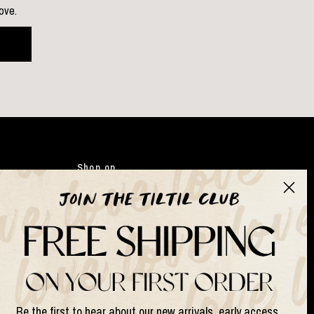
love.
Shop op
Kleding
Japandi
Tassen
Gifts
Kunstbloemen
Suits & Sets
Be the first to hear about our new arrivals, early access