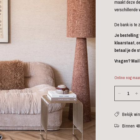
maakt deze de
verschillende
De bank is te 
Je bestelling
klaarstaat, o
betaal je de
Vragen? Mail
Online nog maar
Bekijk wi
Binnen 48