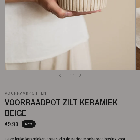
1
/
8
VOORRAADPOTTEN
VOORRAADPOT ZILT KERAMIEK
BEIGE
€9.99
NEW
Deze leuke keramieken potten zijn de perfecte opbergoplossing voor