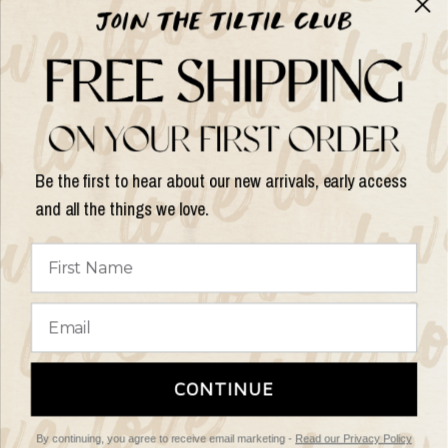
Help
Shop op
Be the first to hear about our new arrivals, early access
and all the things we love.
Land/regio
bijwerken
© 2026 Things I Like Things I Love, All rights reserved.
Algemene
CONTINUE
Voorwaarden
Retourbeleid
By continuing, you agree to receive email marketing -
Read our Privacy Policy