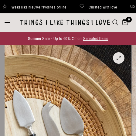
Wekelijks nieuwe favorites online
Curated with love
Bin
0
Summer Sale - Up to 40% Off on
Selected Items