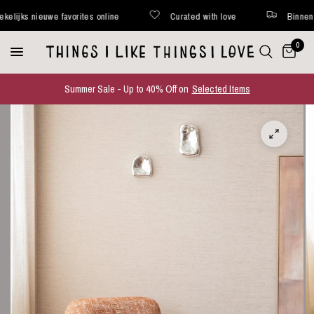
ks nieuwe favorites online
Curated with love
Binnen 48 uu
0
Summer Sale - Up to 40% Off on
Selected Items