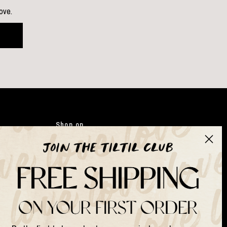
love.
Shop op
Kleding
Japandi
Tassen
Gifts
Kunstbloemen
Suits & Sets