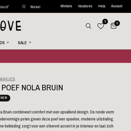
Winkels
Vacatures
Help
Account
Wekelijks nieuwe favorites online
Curated with love
0
0
RDS
SALE
BANKJES
 POEF NOLA BRUIN
NEW
la Bruin combineert comfort met een opvallend design. De ronde vorm
indervormige poten geven deze poef een speelse, moderne uitstraling.
e bekleding zorgt voor een sfeervol accent in je interieur en laat zich