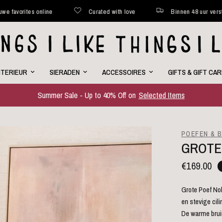
online
Curated with love
Binnen 48 uur verstuurd*
NTERIEUR
SIERADEN
ACCESSOIRES
GIFTS & GIFT CA
Summer Sale - Up to 40% Off on
Selected Items
POEFEN & 
GROTE
€169.00
Grote Poef No
en stevige cil
De warme bruin