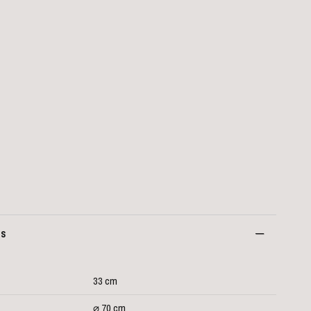
es
33 cm
⌀ 70 cm