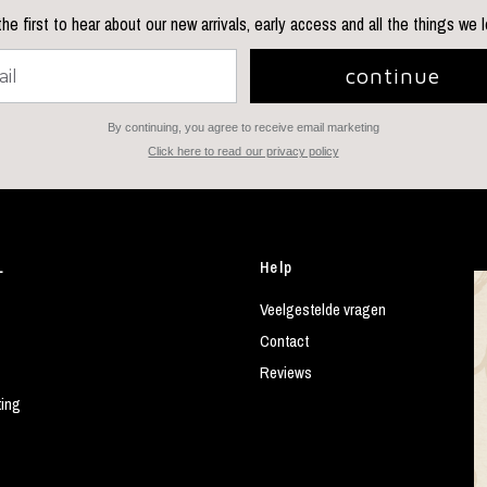
he first to hear about our new arrivals, early access and all the things we 
continue
By continuing, you agree to receive email marketing
Click here to read our privacy policy
L
Help
Veelgestelde vragen
Contact
Reviews
ting