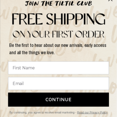
Help
Shop op
Be the first to hear about our new arrivals, early access
and all the things we love.
Land/regio
bijwerken
© 2026 Things I Like Things I Love, All rights reserved.
Algemene
CONTINUE
Voorwaarden
Retourbeleid
By continuing, you agree to receive email marketing -
Read our Privacy Policy