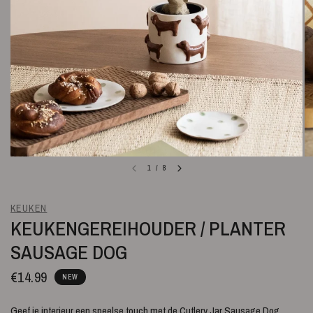
1
/
8
KEUKEN
KEUKENGEREIHOUDER / PLANTER
SAUSAGE DOG
€14.99
NEW
Geef je interieur een speelse touch met de Cutlery Jar Sausage Dog.