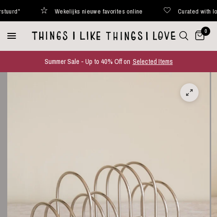
urd*
Wekelijks nieuwe favorites online
Curated with love
0
Summer Sale - Up to 40% Off on
Selected Items