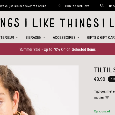
 nieuwe favorites online
Curated with love
Binnen 48 uur 
NTERIEUR
SIERADEN
ACCESSOIRES
GIFTS & GIFT CA
Summer Sale - Up to 40% Off on
Selected Items
TILTIL
€9.99
NE
Tijdloos met e
mooier. 🤎
Op voorraad