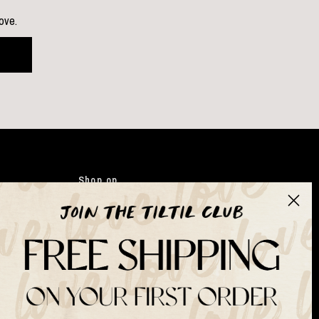
love.
Shop op
Kleding
Japandi
Tassen
Gifts
Kunstbloemen
Suits & Sets