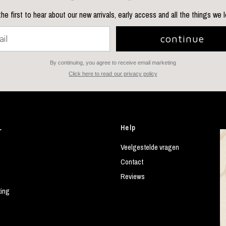
he first to hear about our new arrivals, early access and all the things we 
continue
By continuing, you agree to receive email marketing
Click here to read our privacy policy
L
Help
Veelgestelde vragen
Contact
Reviews
ting