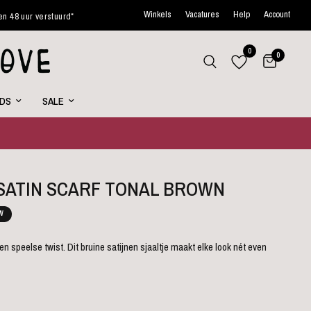
Winkels
Vacatures
Help
Account
verstuurd*
Wekelijks nieuwe favorites online
Curated wit
0
0
RDS
SALE
 SATIN SCARF TONAL BROWN
W
en speelse twist. Dit bruine satijnen sjaaltje maakt elke look nét even