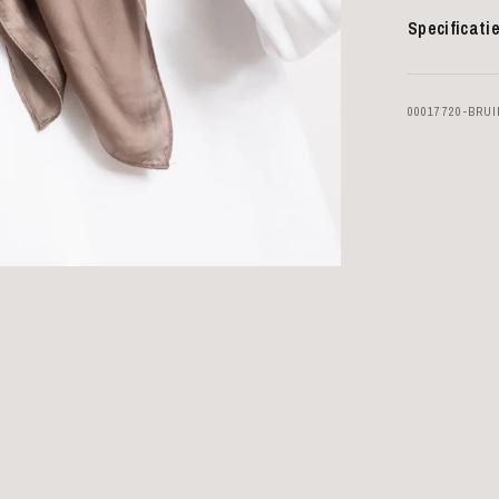
Specificati
00017720-BRU