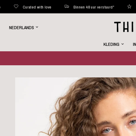
Curated with love
Binnen 48 uur verstuurd*
Wekelijks
Land/regio
bijwerken
KLEDING
I