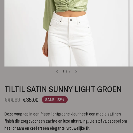
1
/
7
TILTIL SATIN SUNNY LIGHT GROEN
€44.99
€35.00
SALE -22%
Deze wrap top in een frisse lichtgroene kleur heeft een mooie satijnen
finish die zorgt voor een zachte en luxe uitstraling. De stof valt soepel om
het lichaam en creëert een elegante, vrouwelijke fit.