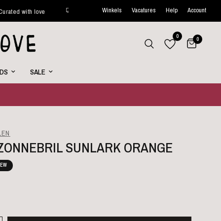
Winkels
Vacatures
Help
Account
ove
Binnen 48 uur verstuurd*
Wekelijks nieuwe favorites o
0
0
RDS
SALE
LEN
L ZONNEBRIL SUNLARK ORANGE
EW