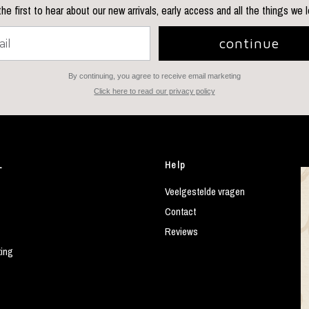
he first to hear about our new arrivals, early access and all the things we 
continue
By continuing, you agree to receive email marketing
Click here to read our privacy policy
L
Help
Veelgestelde vragen
Contact
Reviews
ting