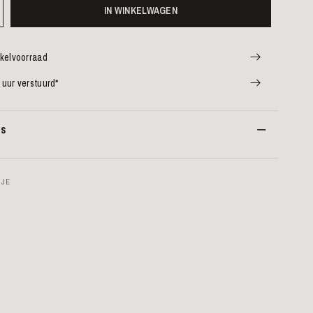
IN WINKELWAGEN
nkelvoorraad
 uur verstuurd*
es
NJE