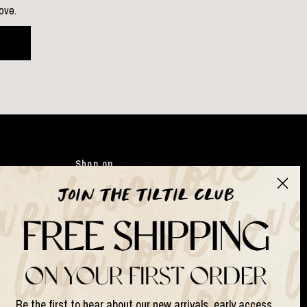
love.
Shop op
Kleding
Japandi
Tassen
Gifts
Kunstbloemen
Suits & Sets
Be the first to hear about our new arrivals, early access