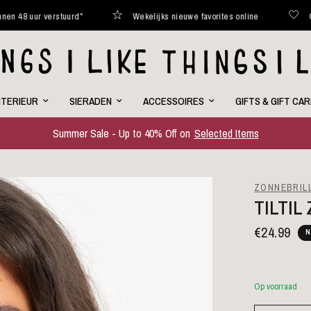
rstuurd*
Wekelijks nieuwe favorites online
Curated with l
NTERIEUR
SIERADEN
ACCESSOIRES
GIFTS & GIFT CA
Summer Sale - Up to 40% Off on
Selected Items
ZONNEBRIL
TILTI
€24.99
N
Op voorraad