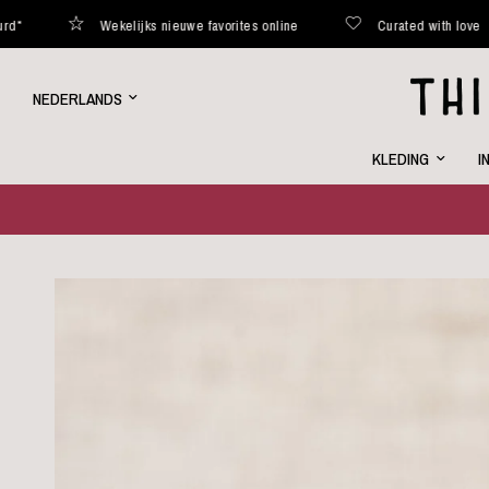
Wekelijks nieuwe favorites online
Curated with love
Bin
Land/regio
bijwerken
KLEDING
I