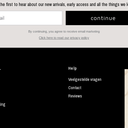
he first to hear about our new arrivals, early access and all the things we 
continue
By continuing, you agree to receive email marketing
Click here to read our privacy policy
L
Help
Veelgestelde vragen
Contact
Reviews
ting