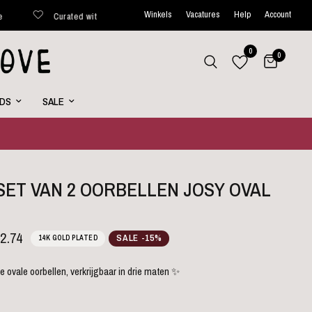
Winkels
Vacatures
Help
Account
urated with love
Binnen 48 uur verstuurd*
Wekelijks nieu
0
0
RDS
SALE
 SET VAN 2 OORBELLEN JOSY OVAL
2.74
SALE -15%
14K GOLD PLATED
e ovale oorbellen, verkrijgbaar in drie maten ✨