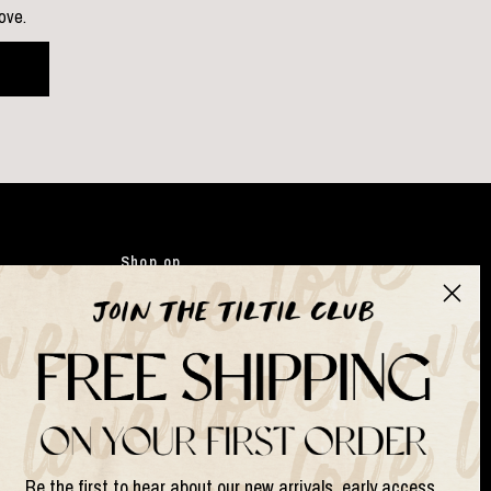
love.
Shop op
Kleding
Japandi
Tassen
Gifts
Kunstbloemen
Suits & Sets
Be the first to hear about our new arrivals, early access