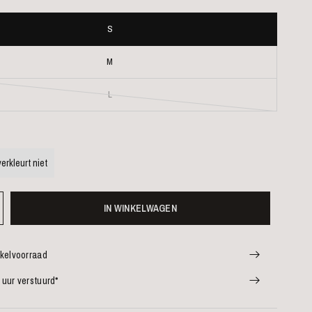
S
M
L
erkleurt niet
IN WINKELWAGEN
nkelvoorraad
 uur verstuurd*