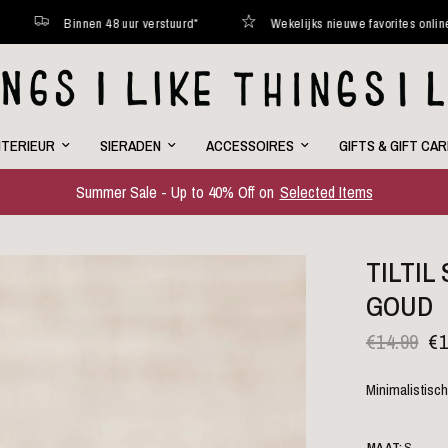
nen 48 uur verstuurd*
Wekelijks nieuwe favorites online
C
NTERIEUR
SIERADEN
ACCESSOIRES
GIFTS & GIFT CA
Summer Sale - Up to 40% Off on
Selected Items
TILTIL
GOUD
€14.99
€1
Minimalistisch
MAAT:
S