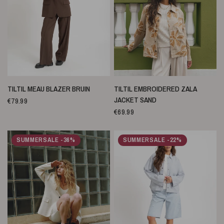
SNELLE WEERGAVE
SNELLE WEERGAVE
TILTIL MEAU BLAZER BRUIN
TILTIL EMBROIDERED ZALA
JACKET SAND
€79.99
€69.99
SUMMERSALE -36%
SUMMERSALE -22%