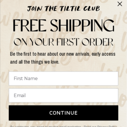
Over TILTIL
Help
Shop op
Be the first to hear about our new arrivals, early access
and all the things we love.
Land/regio
bijwerken
© 2026 Things I Like Things I Love, All rights reserved.
Algemene
CONTINUE
Voorwaarden
Retourbeleid
By continuing, you agree to receive email marketing -
Read our Privacy Policy