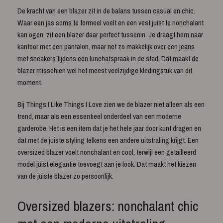
De kracht van een blazer zit in de balans tussen casual en chic.
Waar een jas soms te formeel voelt en een vest juist te nonchalant
kan ogen, zit een blazer daar perfect tussenin. Je draagt hem naar
kantoor met een pantalon, maar net zo makkelijk over een
jeans
met sneakers tijdens een lunchafspraak in de stad. Dat maakt de
blazer misschien wel het meest veelzijdige kledingstuk van dit
moment.
Bij Things I Like Things I Love zien we de blazer niet alleen als een
trend, maar als een essentieel onderdeel van een moderne
garderobe. Het is een item dat je het hele jaar door kunt dragen en
dat met de juiste styling telkens een andere uitstraling krijgt. Een
oversized blazer voelt nonchalant en cool, terwijl een getailleerd
model juist elegantie toevoegt aan je look. Dat maakt het kiezen
van de juiste blazer zo persoonlijk.
Oversized blazers: nonchalant chic