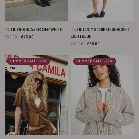
SNELLE WEERGAVE
SNELLE WEERGAVE
TILTIL ONA BLAZER OFF WHITE
TILTIL LUCY STRIPED SHACKET
LIGHTBLUE
€69.99
€45.00
€44.99
€35.00
SUMMERSALE -22%
SUMMERSALE -22%
PRE-ORDER