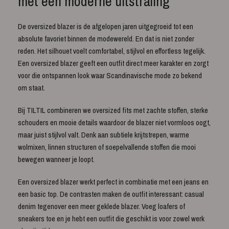
met een moderne uitstraling
De oversized blazer is de afgelopen jaren uitgegroeid tot een
absolute favoriet binnen de modewereld. En dat is niet zonder
reden. Het silhouet voelt comfortabel, stijlvol en effortless tegelijk.
Een oversized blazer geeft een outfit direct meer karakter en zorgt
voor die ontspannen look waar Scandinavische mode zo bekend
om staat.
Bij TILTIL combineren we oversized fits met zachte stoffen, sterke
schouders en mooie details waardoor de blazer niet vormloos oogt,
maar juist stijlvol valt. Denk aan subtiele krijtstrepen, warme
wolmixen, linnen structuren of soepelvallende stoffen die mooi
bewegen wanneer je loopt.
Een oversized blazer werkt perfect in combinatie met een jeans en
een basic top. De contrasten maken de outfit interessant: casual
denim tegenover een meer geklede blazer. Voeg loafers of
sneakers toe en je hebt een outfit die geschikt is voor zowel werk