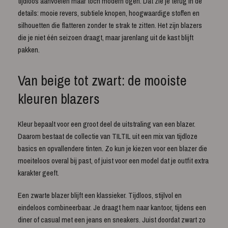
tijdloos aanvoelen maar toch modern ogen. Dat zie je terug in de
details: mooie revers, subtiele knopen, hoogwaardige stoffen en
silhouetten die flatteren zonder te strak te zitten. Het zijn blazers
die je niet één seizoen draagt, maar jarenlang uit de kast blijft
pakken.
Van beige tot zwart: de mooiste
kleuren blazers
Kleur bepaalt voor een groot deel de uitstraling van een blazer.
Daarom bestaat de collectie van TILTIL uit een mix van tijdloze
basics en opvallendere tinten. Zo kun je kiezen voor een blazer die
moeiteloos overal bij past, of juist voor een model dat je outfit extra
karakter geeft.
Een zwarte blazer blijft een klassieker. Tijdloos, stijlvol en
eindeloos combineerbaar. Je draagt hem naar kantoor, tijdens een
diner of casual met een jeans en sneakers. Juist doordat zwart zo