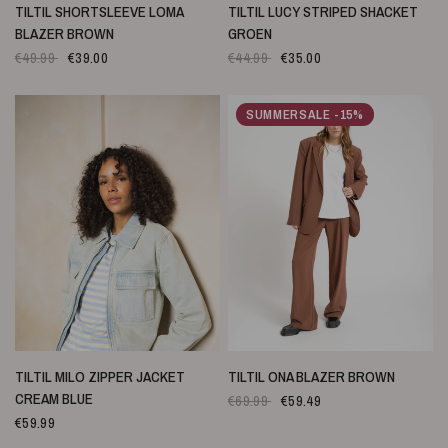
SNELLE WEERGAVE
SNELLE WEERGAVE
TILTIL SHORTSLEEVE LOMA
TILTIL LUCY STRIPED SHACKET
BLAZER BROWN
GROEN
€49.99
€39.00
€44.99
€35.00
SUMMERSALE -15%
SNELLE WEERGAVE
SNELLE WEERGAVE
TILTIL MILO ZIPPER JACKET
TILTIL ONA BLAZER BROWN
CREAM BLUE
€69.99
€59.49
€59.99