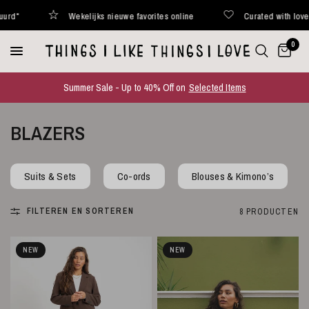
ekelijks nieuwe favorites online
Curated with love
Binnen
0
Summer Sale - Up to 40% Off on
Selected Items
BLAZERS
Suits & Sets
Co-ords
Blouses & Kimono’s
FILTEREN EN SORTEREN
8 PRODUCTEN
NEW
NEW