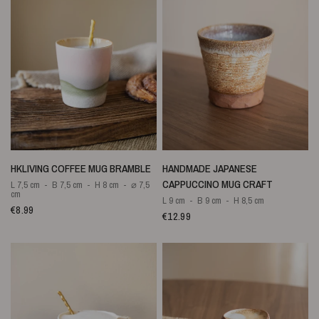
SNELLE WEERGAVE
SNELLE WEERGAVE
HKLIVING COFFEE MUG BRAMBLE
HANDMADE JAPANESE
CAPPUCCINO MUG CRAFT
L 7,5 cm
B 7,5 cm
H 8 cm
⌀ 7,5
cm
L 9 cm
B 9 cm
H 8,5 cm
€8.99
€12.99