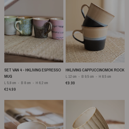
SNELLE WEERGAVE
SNELLE WEERGAVE
SET VAN 4 - HKLIVING ESPRESSO
HKLIVING CAPPUCCINOMOK ROCK
MUG
L 12 cm
B 9,5 cm
H 8,5 cm
€9.99
L 5,8 cm
B 8 cm
H 6,2 cm
€24.99