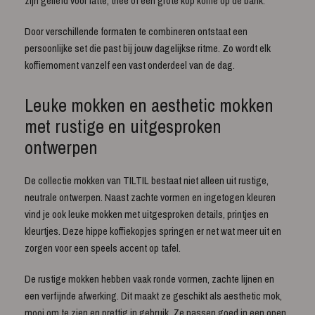
zijn geliefd voor latte, thee of een grote kop koffie op de bank.
Door verschillende formaten te combineren ontstaat een
persoonlijke set die past bij jouw dagelijkse ritme. Zo wordt elk
koffiemoment vanzelf een vast onderdeel van de dag.
Leuke mokken en aesthetic mokken
met rustige en uitgesproken
ontwerpen
De collectie mokken van TILTIL bestaat niet alleen uit rustige,
neutrale ontwerpen. Naast zachte vormen en ingetogen kleuren
vind je ook leuke mokken met uitgesproken details, printjes en
kleurtjes. Deze hippe koffiekopjes springen er net wat meer uit en
zorgen voor een speels accent op tafel.
De rustige mokken hebben vaak ronde vormen, zachte lijnen en
een verfijnde afwerking. Dit maakt ze geschikt als aesthetic mok,
mooi om te zien en prettig in gebruik. Ze passen goed in een open