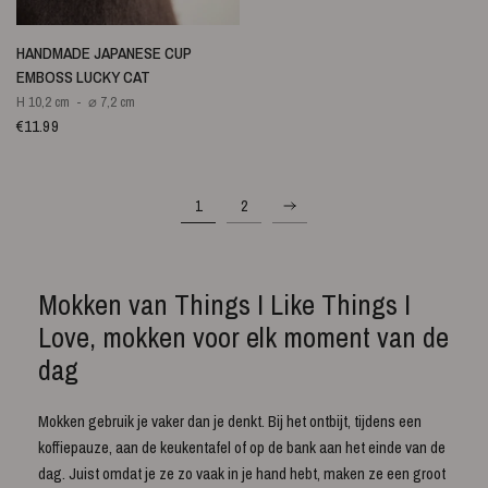
SNELLE WEERGAVE
HANDMADE JAPANESE CUP
EMBOSS LUCKY CAT
H 10,2 cm
⌀ 7,2 cm
€11.99
1
2
Mokken van Things I Like Things I
Love, mokken voor elk moment van de
dag
Mokken gebruik je vaker dan je denkt. Bij het ontbijt, tijdens een
koffiepauze, aan de keukentafel of op de bank aan het einde van de
dag. Juist omdat je ze zo vaak in je hand hebt, maken ze een groot