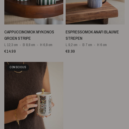
SNELLE WEERGAVE
SNELLE WEERGAVE
CAPPUCCINOMOK MYKONOS
ESPRESSOMOK ANAFI BLAUWE
GROEN STRIPE
STREPEN
L 12,3 cm
B 8,8 cm
H 6,8 cm
L 9,2 cm
B 7 cm
H 6 cm
€14.99
€8.99
CONSCIOUS