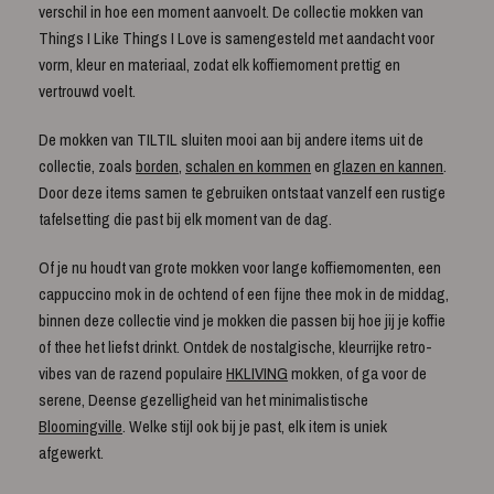
verschil in hoe een moment aanvoelt. De collectie mokken van
Things I Like Things I Love is samengesteld met aandacht voor
vorm, kleur en materiaal, zodat elk koffiemoment prettig en
vertrouwd voelt.
De mokken van TILTIL sluiten mooi aan bij andere items uit de
collectie, zoals
borden
,
schalen en kommen
en
glazen en kannen
.
Door deze items samen te gebruiken ontstaat vanzelf een rustige
tafelsetting die past bij elk moment van de dag.
Of je nu houdt van grote mokken voor lange koffiemomenten, een
cappuccino mok in de ochtend of een fijne thee mok in de middag,
binnen deze collectie vind je mokken die passen bij hoe jij je koffie
of thee het liefst drinkt. Ontdek de nostalgische, kleurrijke retro-
vibes van de razend populaire
HKLIVING
mokken, of ga voor de
serene, Deense gezelligheid van het minimalistische
Bloomingville
. Welke stijl ook bij je past, elk item is uniek
afgewerkt.