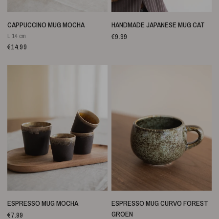
SNELLE WEERGAVE
SNELLE WEERGAVE
CAPPUCCINO MUG MOCHA
HANDMADE JAPANESE MUG CAT
€9.99
L 14 cm
€14.99
SNELLE WEERGAVE
SNELLE WEERGAVE
ESPRESSO MUG MOCHA
ESPRESSO MUG CURVO FOREST
GROEN
€7.99