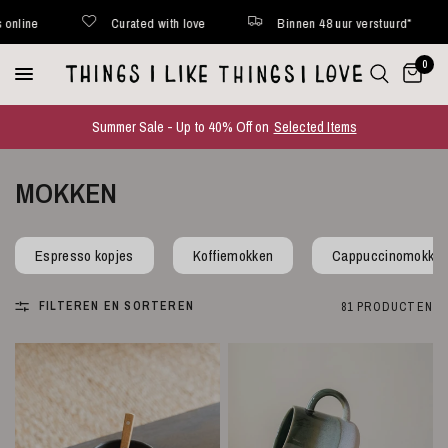
en 48 uur verstuurd*
Wekelijks nieuwe favorites online
Cu
0
Summer Sale - Up to 40% Off on
Selected Items
MOKKEN
Espresso kopjes
Koffiemokken
Cappuccinomokke
FILTEREN EN SORTEREN
81 PRODUCTEN