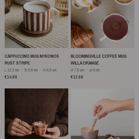
SNELLE WEERGAVE
SNELLE WEERGAVE
CAPPUCCINO MUG MYKONOS
BLOOMINGVILLE COFFEE MUG
RUST STRIPE
WILLA ORANGE
L 12,3 cm
B 8,8 cm
H 6,8 cm
H 7,5 cm
⌀ 9 cm
€14.99
€12.99