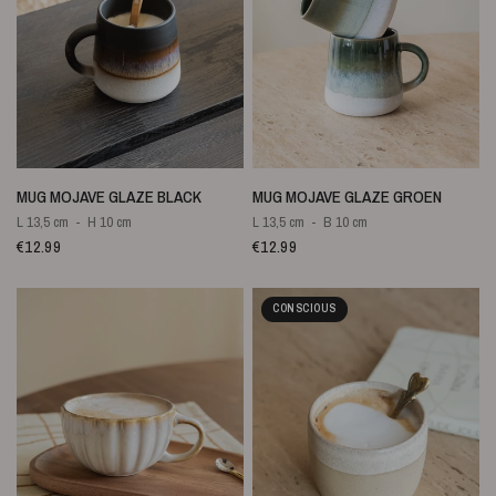
SNELLE WEERGAVE
SNELLE WEERGAVE
MUG MOJAVE GLAZE BLACK
MUG MOJAVE GLAZE GROEN
L 13,5 cm
H 10 cm
L 13,5 cm
B 10 cm
€12.99
€12.99
CONSCIOUS