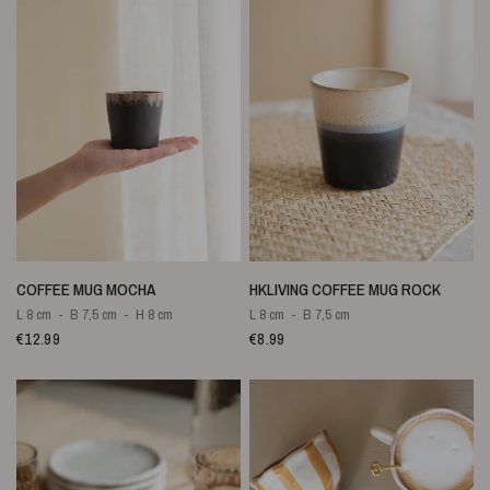
SNELLE WEERGAVE
SNELLE WEERGAVE
COFFEE MUG MOCHA
HKLIVING COFFEE MUG ROCK
L 8 cm
B 7,5 cm
H 8 cm
L 8 cm
B 7,5 cm
€12.99
€8.99