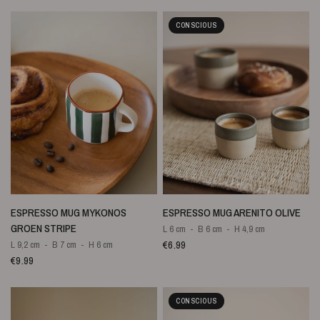
CONSCIOUS
SNELLE WEERGAVE
SNELLE WEERGAVE
ESPRESSO MUG MYKONOS
ESPRESSO MUG ARENITO OLIVE
GROEN STRIPE
L 6 cm
B 6 cm
H 4,9 cm
€6.99
L 9,2 cm
B 7 cm
H 6 cm
€9.99
CONSCIOUS