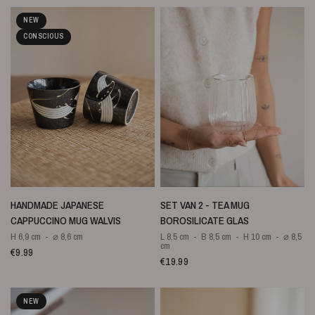
NEW
CONSCIOUS
SNELLE WEERGAVE
SNELLE WEERGAVE
HANDMADE JAPANESE
SET VAN 2 - TEA MUG
CAPPUCCINO MUG WALVIS
BOROSILICATE GLAS
H 6,9 cm
⌀ 8,6 cm
L 8,5 cm
B 8,5 cm
H 10 cm
⌀ 8,5
cm
€9.99
€19.99
NEW