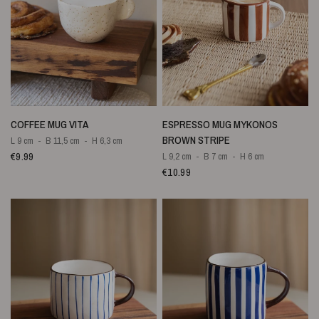
SNELLE WEERGAVE
SNELLE WEERGAVE
COFFEE MUG VITA
ESPRESSO MUG MYKONOS
BROWN STRIPE
L 9 cm
B 11,5 cm
H 6,3 cm
€9.99
L 9,2 cm
B 7 cm
H 6 cm
€10.99