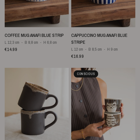
SNELLE WEERGAVE
SNELLE WEERGAVE
COFFEE MUG ANAFI BLUE STRIP
CAPPUCCINO MUG ANAFI BLUE
STRIPE
L 12,3 cm
B 8,8 cm
H 6,8 cm
€14.99
L 12 cm
B 8,5 cm
H 9 cm
€16.99
CONSCIOUS