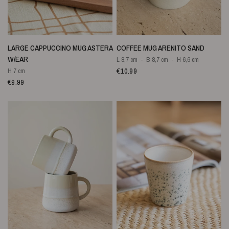
SNELLE WEERGAVE
SNELLE WEERGAVE
LARGE CAPPUCCINO MUG ASTERA
COFFEE MUG ARENITO SAND
W/EAR
L 8,7 cm
B 8,7 cm
H 6,6 cm
€10.99
H 7 cm
€9.99