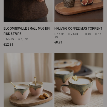
SNELLE WEERGAVE
SNELLE WEERGAVE
BLOOMINGVILLE SMALL MUG NINI
HKLIVING COFFEE MUG TORRENT
PINK STRIPE
L 7,5 cm
B 7,5 cm
H 8 cm
⌀ 7,5
cm
H 5,5 cm
⌀ 7,5 cm
€8.99
€12.99