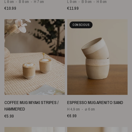
L 8 cm
B 8 cm
H 7 cm
L 9 cm
B 9 cm
H 8 cm
€10.99
€11.99
CONSCIOUS
SNELLE WEERGAVE
SNELLE WEERGAVE
COFFEE MUG MIYAKI STRIPES /
ESPRESSO MUG ARENITO SAND
HAMMERED
H 4,9 cm
⌀ 6 cm
€6.99
€5.99