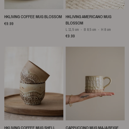
SNELLE WEERGAVE
SNELLE WEERGAVE
HKLIVING COFFEE MUG BLOSSOM
HKLIVING AMERICANO MUG
BLOSSOM
€9.99
L 11,5 cm
B 8,5 cm
H 8 cm
€9.99
SNELLE WEERGAVE
SNELLE WEERGAVE
HKLIVING COFFEE MUG SHELL
CAPPUCCINO MUG MAJA BEIGE