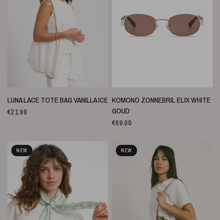
SNELLE WEERGAVE
SNELLE WEERGAVE
LUNA LACE TOTE BAG VANILLA ICE
KOMONO ZONNEBRIL ELIX WHITE
GOUD
€21.99
€69.00
NEW
NEW