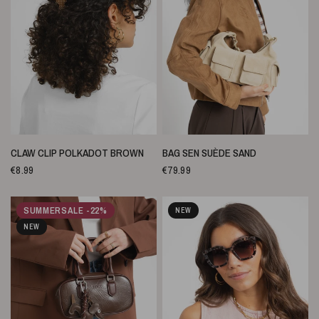
SNELLE WEERGAVE
SNELLE WEERGAVE
CLAW CLIP POLKADOT BROWN
BAG SEN SUÈDE SAND
€8.99
€79.99
SUMMERSALE -22%
NEW
NEW