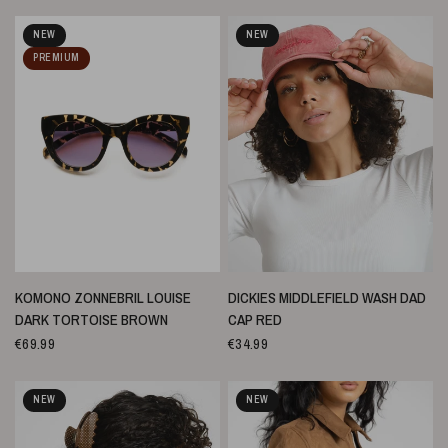
NEW
NEW
PREMIUM
SNELLE WEERGAVE
SNELLE WEERGAVE
KOMONO ZONNEBRIL LOUISE
DICKIES MIDDLEFIELD WASH DAD
DARK TORTOISE BROWN
CAP RED
€69.99
€34.99
NEW
NEW