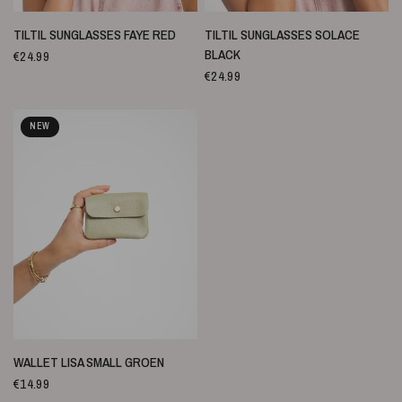
SNELLE WEERGAVE
SNELLE WEERGAVE
TILTIL SUNGLASSES FAYE RED
TILTIL SUNGLASSES SOLACE
BLACK
€24.99
€24.99
NEW
SNELLE WEERGAVE
WALLET LISA SMALL GROEN
€14.99