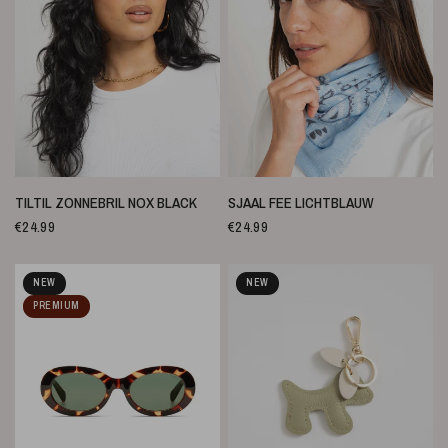
SNELLE WEERGAVE
SNELLE WEERGAVE
TILTIL ZONNEBRIL NOX BLACK
SJAAL FEE LICHTBLAUW
€24.99
€24.99
NEW
NEW
PREMIUM