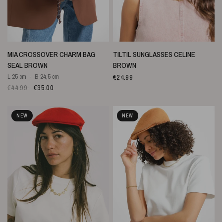
SNELLE WEERGAVE
SNELLE WEERGAVE
MIA CROSSOVER CHARM BAG
TILTIL SUNGLASSES CELINE
SEAL BROWN
BROWN
€24.99
L 25 cm
B 24,5 cm
€44.99
€35.00
NEW
NEW