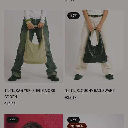
NEW
SNELLE WEERGAVE
SNELLE WEERGAVE
TILTIL BAG YUKI SUEDE MOSS
TILTIL SLOUCHY BAG ZWART
GROEN
€39.99
€49.99
NEW
NEW
PREMIUM