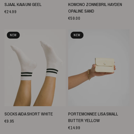
SNELLE WEERGAVE
SNELLE WEERGAVE
SJAAL KAIA UNI GEEL
KOMONO ZONNEBRIL HAYDEN
OPALINE SAND
€24.99
€59.00
NEW
NEW
SNELLE WEERGAVE
SNELLE WEERGAVE
SOCKS AIDA SHORT WHITE
PORTEMONNEE LISA SMALL
BUTTER YELLOW
€9.95
€14.99