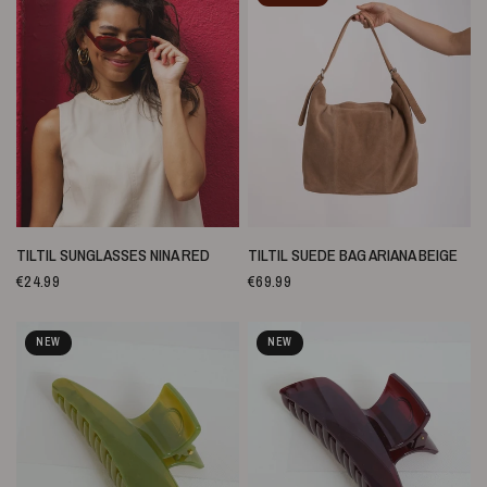
SNELLE WEERGAVE
SNELLE WEERGAVE
TILTIL SUNGLASSES NINA RED
TILTIL SUEDE BAG ARIANA BEIGE
€24.99
€69.99
NEW
NEW