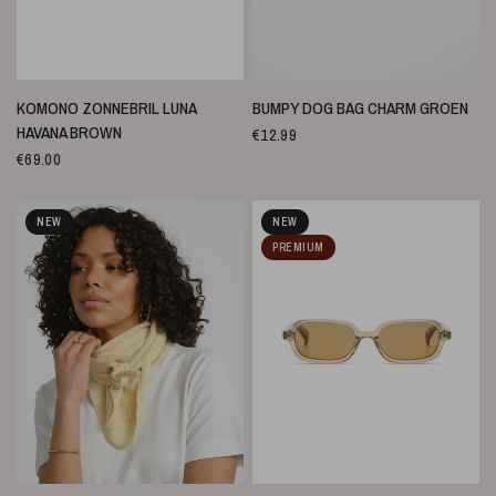
SNELLE WEERGAVE
SNELLE WEERGAVE
KOMONO ZONNEBRIL LUNA
BUMPY DOG BAG CHARM GROEN
HAVANA BROWN
€12.99
€69.00
NEW
NEW
PREMIUM