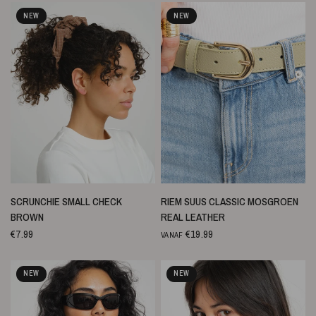
NEW
NEW
SNELLE WEERGAVE
SNELLE WEERGAVE
SCRUNCHIE SMALL CHECK
RIEM SUUS CLASSIC MOSGROEN
BROWN
REAL LEATHER
€7.99
€19.99
VANAF
NEW
NEW