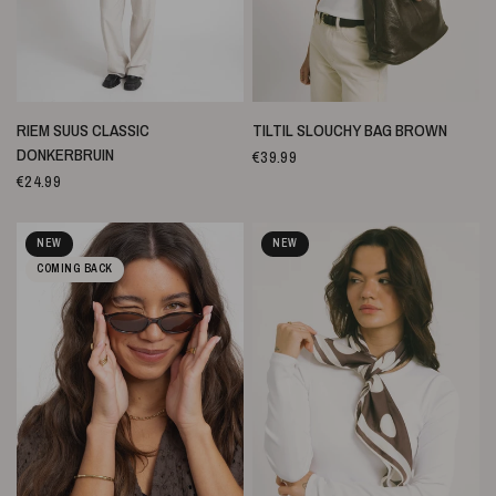
SNELLE WEERGAVE
SNELLE WEERGAVE
RIEM SUUS CLASSIC
TILTIL SLOUCHY BAG BROWN
DONKERBRUIN
€39.99
€24.99
NEW
NEW
COMING BACK