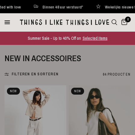
r verstuurd*
Wekelijks nieuwe favorites online
Curated w
0
Summer Sale - Up to 40% Off on
Selected Items
NEW IN ACCESSOIRES
FILTEREN EN SORTEREN
64 PRODUCTEN
NEW
NEW