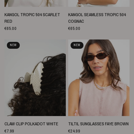
SNELLE WEERGAVE
SNELLE WEERGAVE
KANGOL TROPIC 504 SCARLET
KANGOL SEAMLESS TROPIC 504
RED
COGNAC
€65.00
€65.00
NEW
NEW
SNELLE WEERGAVE
SNELLE WEERGAVE
CLAW CLIP POLKADOT WHITE
TILTIL SUNGLASSES FAYE BROWN
€7.99
€24.99