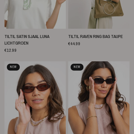
SNELLE WEERGAVE
SNELLE WEERGAVE
TILTIL SATIN SJAAL LUNA
TILTIL RAVEN RING BAG TAUPE
LICHTGROEN
€44.99
€12.99
NEW
NEW