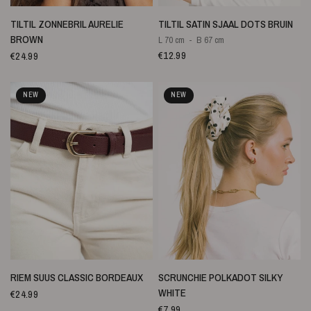
SNELLE WEERGAVE
SNELLE WEERGAVE
TILTIL ZONNEBRIL AURELIE
TILTIL SATIN SJAAL DOTS BRUIN
BROWN
L 70 cm
B 67 cm
€12.99
€24.99
NEW
NEW
SNELLE WEERGAVE
SNELLE WEERGAVE
RIEM SUUS CLASSIC BORDEAUX
SCRUNCHIE POLKADOT SILKY
WHITE
€24.99
€7.99