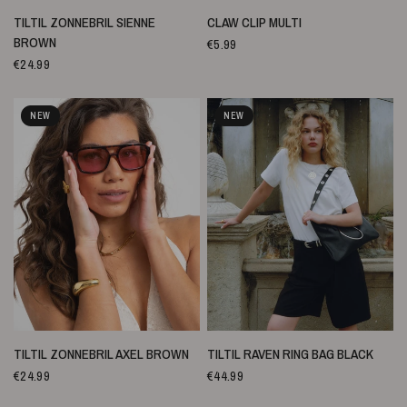
SNELLE WEERGAVE
SNELLE WEERGAVE
TILTIL ZONNEBRIL SIENNE
CLAW CLIP MULTI
BROWN
€5.99
€24.99
NEW
NEW
SNELLE WEERGAVE
SNELLE WEERGAVE
TILTIL ZONNEBRIL AXEL BROWN
TILTIL RAVEN RING BAG BLACK
€24.99
€44.99