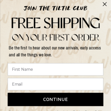
Über TILTIL
Help
Hilfe und Informationen
Be the first to hear about our new arrivals, early access
and all the things we love.
Land/Region
aktualisieren
© 2026 Things I Like Things I Love, Alle Rechte vorbehalten.
Terms of
CONTINUE
Service
Refund policy