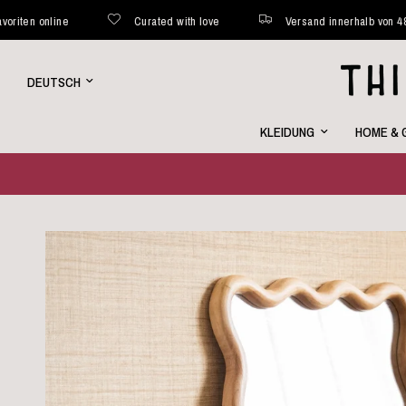
Curated with love
Versand innerhalb von 48 Stunden*
Land/Region
aktualisieren
KLEIDUNG
HOME & 