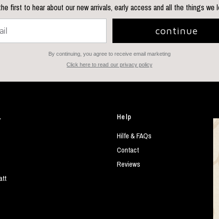
he first to hear about our new arrivals, early access and all the things we 
continue
By continuing, you agree to receive email marketing
Click here to read our privacy policy
L
Help
Hilfe & FAQs
Contact
Reviews
att