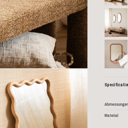
Specificati
Abmessunge
Material