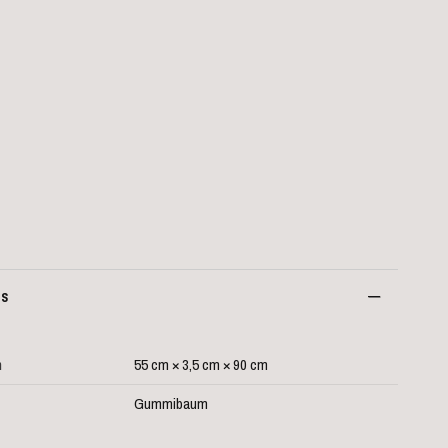
es
n
55 cm × 3,5 cm × 90 cm
Gummibaum