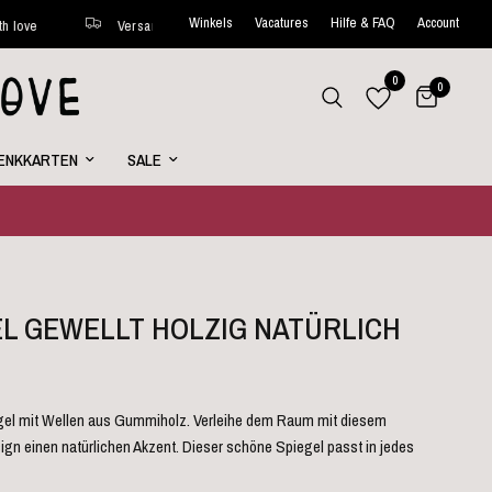
Winkels
Vacatures
Hilfe & FAQ
Account
Versand innerhalb von 48 Stunden*
Jede Woche neue Favoriten onlin
0
0
ENKKARTEN
SALE
EL GEWELLT HOLZIG NATÜRLICH
iegel mit Wellen aus Gummiholz. Verleihe dem Raum mit diesem
gn einen natürlichen Akzent. Dieser schöne Spiegel passt in jedes