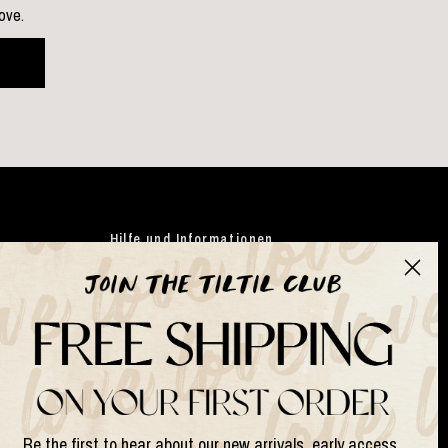
love.
Hilfe und Informationen
Kleidung
Japandi
Taschen
Geschenke
Kunstblumen
Suits & Sets
Be the first to hear about our new arrivals, early access