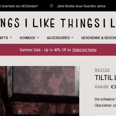
 Stunden*
Jede Woche neue Favoriten online
Curated with
GIFTS
SCHMUCK
ACCESSOIRES
GESCHENKE & GESCH
Summer Sale - Up to 40% Off on
Selected Items
WESTEN
TILTI
€44.99
€3
Die schwarze 
Überziehen: co