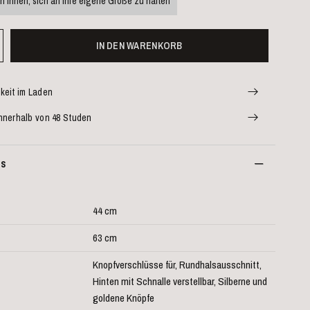
n Ihnen, sich an Ihre eigene Größe zu halten
IN DEN WARENKORB
keit im Laden
nnerhalb von 48 Studen
es
44 cm
63 cm
Knopfverschlüsse für, Rundhalsausschnitt,
Hinten mit Schnalle verstellbar, Silberne und
goldene Knöpfe