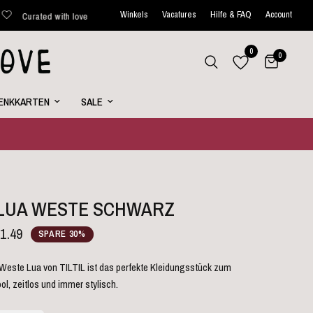
Winkels
Vacatures
Hilfe & FAQ
Account
 love
Versand innerhalb von 48 Stunden*
Jede Woche neue
0
0
ENKKARTEN
SALE
L LUA WESTE SCHWARZ
1.49
SPARE 30%
Weste Lua von TILTIL ist das perfekte Kleidungsstück zum
ol, zeitlos und immer stylisch.