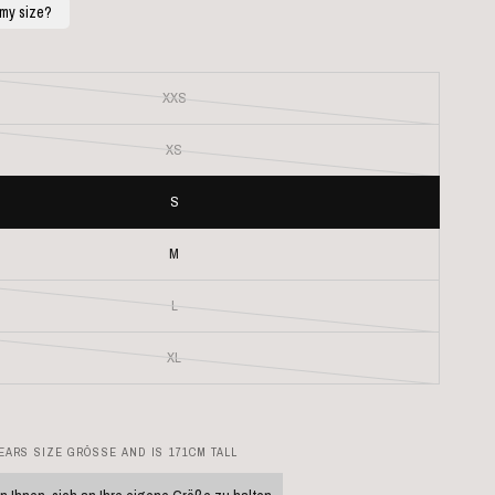
XXS
XS
S
M
L
XL
ARS SIZE GRÖSSE AND IS 171CM TALL