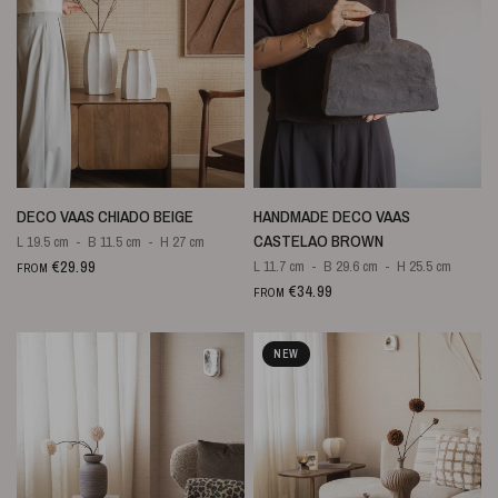
QUICK VIEW
QUICK VIEW
DECO VAAS CHIADO BEIGE
HANDMADE DECO VAAS
CASTELAO BROWN
L 19.5 cm
B 11.5 cm
H 27 cm
€29.99
L 11.7 cm
B 29.6 cm
H 25.5 cm
FROM
€34.99
FROM
NEW