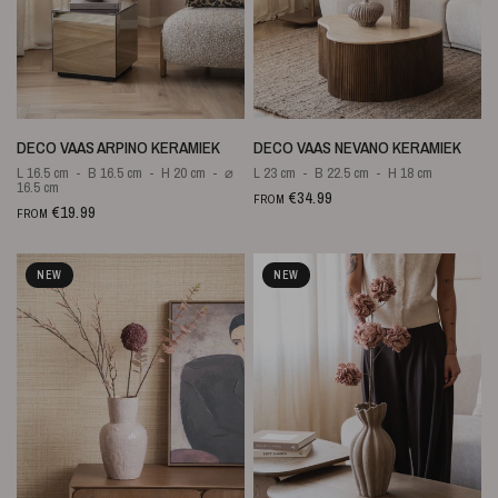
QUICK VIEW
QUICK VIEW
DECO VAAS ARPINO KERAMIEK
DECO VAAS NEVANO KERAMIEK
L 16.5 cm
B 16.5 cm
H 20 cm
⌀
L 23 cm
B 22.5 cm
H 18 cm
16.5 cm
€34.99
FROM
€19.99
FROM
NEW
NEW