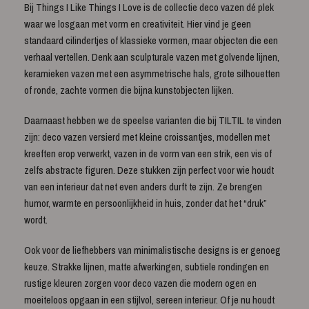
Bij Things I Like Things I Love is de collectie deco vazen dé plek
waar we losgaan met vorm en creativiteit. Hier vind je geen
standaard cilindertjes of klassieke vormen, maar objecten die een
verhaal vertellen. Denk aan sculpturale vazen met golvende lijnen,
keramieken vazen met een asymmetrische hals, grote silhouetten
of ronde, zachte vormen die bijna kunstobjecten lijken.
Daarnaast hebben we de speelse varianten die bij TILTIL te vinden
zijn: deco vazen versierd met kleine croissantjes, modellen met
kreeften erop verwerkt, vazen in de vorm van een strik, een vis of
zelfs abstracte figuren. Deze stukken zijn perfect voor wie houdt
van een interieur dat net even anders durft te zijn. Ze brengen
humor, warmte en persoonlijkheid in huis, zonder dat het “druk”
wordt.
Ook voor de liefhebbers van minimalistische designs is er genoeg
keuze. Strakke lijnen, matte afwerkingen, subtiele rondingen en
rustige kleuren zorgen voor deco vazen die modern ogen en
moeiteloos opgaan in een stijlvol, sereen interieur. Of je nu houdt