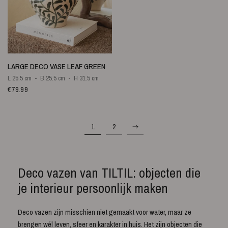
QUICK VIEW
LARGE DECO VASE LEAF GREEN
L 25.5 cm
B 25.5 cm
H 31.5 cm
€79.99
1
2
Deco vazen van TILTIL: objecten die
je interieur persoonlijk maken
Deco vazen zijn misschien niet gemaakt voor water, maar ze
brengen wél leven, sfeer en karakter in huis. Het zijn objecten die