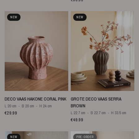
NEW
NEW
QUICK VIEW
QUICK VIEW
DECO VAAS HAKONE CORAL PINK
GROTE DECO VAAS SERRA
BROWN
L 20 cm
B 20 cm
H 24 cm
€29.99
L 22.7 cm
B 22.7 cm
H 33.5 cm
€49.99
NEW
PRE-ORDER