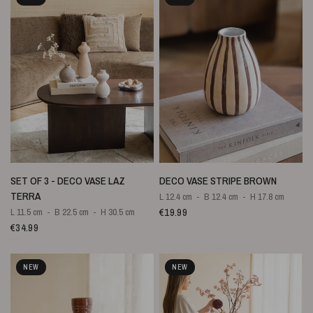
QUICK VIEW
QUICK VIEW
SET OF 3 - DECO VASE LAZ
DECO VASE STRIPE BROWN
TERRA
L 12.4 cm
B 12.4 cm
H 17.8 cm
€19.99
L 11.5 cm
B 22.5 cm
H 30.5 cm
€34.99
NEW
NEW