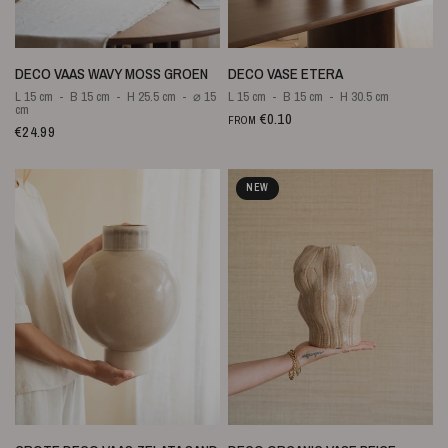
QUICK VIEW
QUICK VIEW
DECO VAAS WAVY MOSS GROEN
DECO VASE ETERA
L 15 cm
B 15 cm
H 25.5 cm
⌀ 15
L 15 cm
B 15 cm
H 30.5 cm
cm
€0.10
FROM
€24.99
NEW
QUICK VIEW
QUICK VIEW