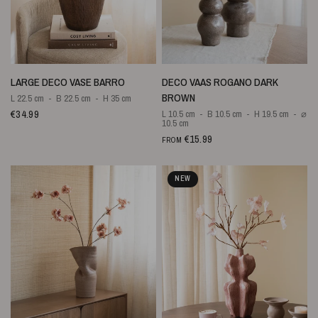
QUICK VIEW
QUICK VIEW
LARGE DECO VASE BARRO
DECO VAAS ROGANO DARK
BROWN
L 22.5 cm
B 22.5 cm
H 35 cm
€34.99
L 10.5 cm
B 10.5 cm
H 19.5 cm
⌀
10.5 cm
€15.99
FROM
NEW