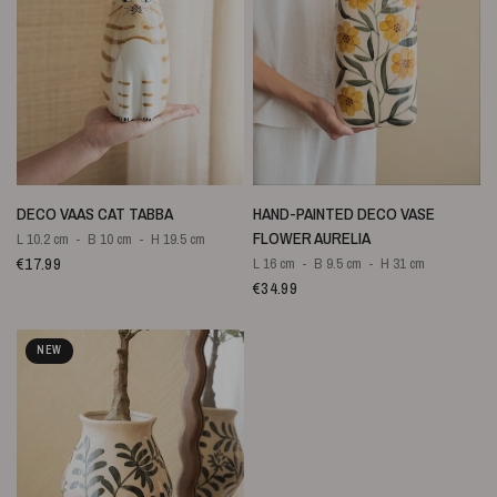
QUICK VIEW
QUICK VIEW
DECO VAAS CAT TABBA
HAND-PAINTED DECO VASE
FLOWER AURELIA
L 10.2 cm
B 10 cm
H 19.5 cm
€17.99
L 16 cm
B 9.5 cm
H 31 cm
€34.99
NEW