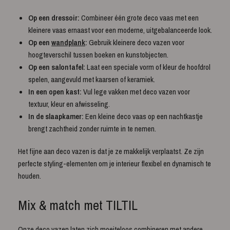
Op een dressoir:
Combineer één grote deco vaas met een
kleinere vaas ernaast voor een moderne, uitgebalanceerde look.
Op een
wandplank
:
Gebruik kleinere deco vazen voor
hoogteverschil tussen boeken en kunstobjecten.
Op een salontafel:
Laat een speciale vorm of kleur de hoofdrol
spelen, aangevuld met kaarsen of keramiek.
In een open kast:
Vul lege vakken met deco vazen voor
textuur, kleur en afwisseling.
In de slaapkamer:
Een kleine deco vaas op een nachtkastje
brengt zachtheid zonder ruimte in te nemen.
Het fijne aan deco vazen is dat je ze makkelijk verplaatst. Ze zijn
perfecte styling-elementen om je interieur flexibel en dynamisch te
houden.
Mix & match met TILTIL
Onze deco vazen laten zich moeiteloos combineren met andere