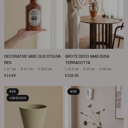
QUICK VIEW
QUICK VIEW
DECORATIVE VASE OLIO D'OLIVA
GROTE DECO VAAS DUSA
RED
TERRACOTTA
L 9.7 cm
B 9.7 cm
H 20.5 cm
L 21.5 cm
B 23 cm
H 40 cm
€14.99
€109.00
NEW
NEW
CONSCIOUS