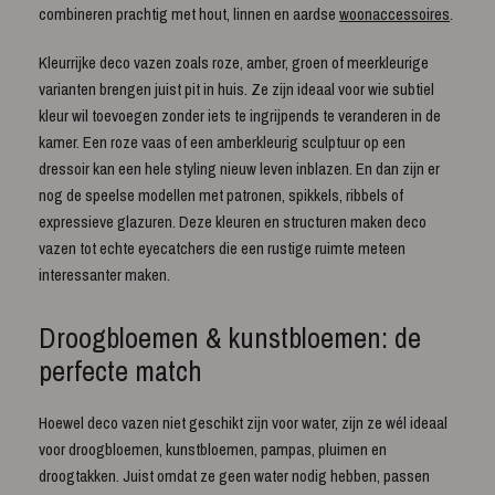
combineren prachtig met hout, linnen en aardse
woonaccessoires
.
Kleurrijke deco vazen zoals roze, amber, groen of meerkleurige
varianten brengen juist pit in huis. Ze zijn ideaal voor wie subtiel
kleur wil toevoegen zonder iets te ingrijpends te veranderen in de
kamer. Een roze vaas of een amberkleurig sculptuur op een
dressoir kan een hele styling nieuw leven inblazen. En dan zijn er
nog de speelse modellen met patronen, spikkels, ribbels of
expressieve glazuren. Deze kleuren en structuren maken deco
vazen tot echte eyecatchers die een rustige ruimte meteen
interessanter maken.
Droogbloemen & kunstbloemen: de
perfecte match
Hoewel deco vazen niet geschikt zijn voor water, zijn ze wél ideaal
voor droogbloemen, kunstbloemen, pampas, pluimen en
droogtakken. Juist omdat ze geen water nodig hebben, passen