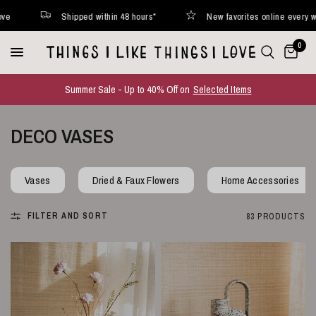
orites online every week
Curated with love
Shipped withi
0
Summer Sale - Up to 40% Off on
Selected Items
DECO VASES
Vases
Dried & Faux Flowers
Home Accessories
FILTER AND SORT
83 PRODUCTS