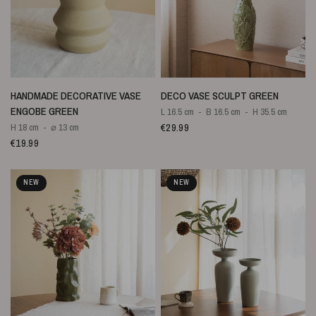
QUICK VIEW
QUICK VIEW
HANDMADE DECORATIVE VASE
DECO VASE SCULPT GREEN
ENGOBE GREEN
L 16.5 cm
B 16.5 cm
H 35.5 cm
€29.99
H 18 cm
⌀ 13 cm
€19.99
NEW
NEW