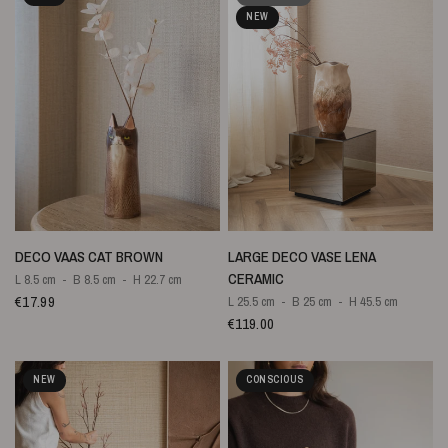
NEW
QUICK VIEW
QUICK VIEW
DECO VAAS CAT BROWN
LARGE DECO VASE LENA
CERAMIC
L 8.5 cm
B 8.5 cm
H 22.7 cm
€17.99
L 25.5 cm
B 25 cm
H 45.5 cm
€119.00
NEW
CONSCIOUS