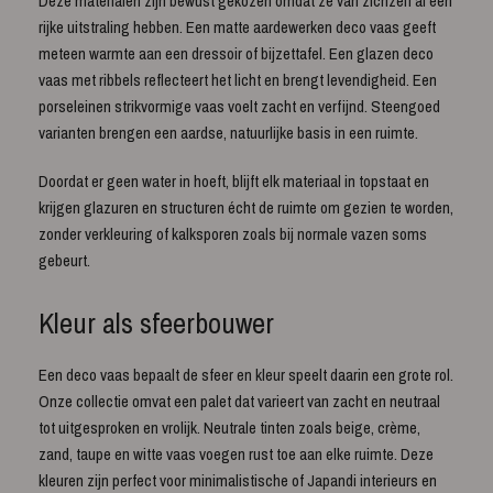
Deze materialen zijn bewust gekozen omdat ze van zichzelf al een
rijke uitstraling hebben. Een matte aardewerken deco vaas geeft
meteen warmte aan een dressoir of bijzettafel. Een glazen deco
vaas met ribbels reflecteert het licht en brengt levendigheid. Een
porseleinen strikvormige vaas voelt zacht en verfijnd. Steengoed
varianten brengen een aardse, natuurlijke basis in een ruimte.
Doordat er geen water in hoeft, blijft elk materiaal in topstaat en
krijgen glazuren en structuren écht de ruimte om gezien te worden,
zonder verkleuring of kalksporen zoals bij normale vazen soms
gebeurt.
Kleur als sfeerbouwer
Een deco vaas bepaalt de sfeer en kleur speelt daarin een grote rol.
Onze collectie omvat een palet dat varieert van zacht en neutraal
tot uitgesproken en vrolijk. Neutrale tinten zoals beige, crème,
zand, taupe en witte vaas voegen rust toe aan elke ruimte. Deze
kleuren zijn perfect voor minimalistische of Japandi interieurs en