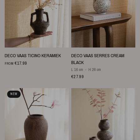
QUICK VIEW
QUICK VIEW
DECO VAAS TICINO KERAMIEK
DECO VAAS SERRES CREAM
BLACK
€17.99
FROM
L 16 cm
H 26 cm
€27.99
NEW