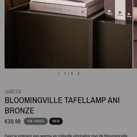
1
/
6
LAMPEN
BLOOMINGVILLE TAFELLAMP ANI
BRONZE
€39.99
PRE-ORDER
NEW
Geef je interieur een warme en stijlvolle uitstraling met de Bloomingville