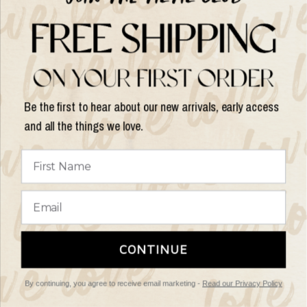
Help
Shop op
Be the first to hear about our new arrivals, early access
and all the things we love.
Land/regio
bijwerken
© 2026 Things I Like Things I Love, All rights reserved.
Algemene
CONTINUE
Voorwaarden
Retourbeleid
By continuing, you agree to receive email marketing -
Read our Privacy Policy