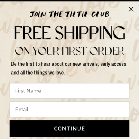
Over TILTIL
Help
Shop op
Be the first to hear about our new arrivals, early access
and all the things we love.
Land/regio
bijwerken
© 2026 Things I Like Things I Love, All rights reserved.
Algemene
CONTINUE
Voorwaarden
Retourbeleid