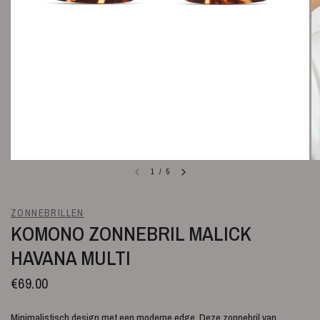
1
/
5
ZONNEBRILLEN
KOMONO ZONNEBRIL MALICK
HAVANA MULTI
€69.00
Minimalistisch design met een moderne edge. Deze zonnebril van