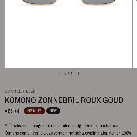
1
/
5
ZONNEBRILLEN
KOMONO ZONNEBRIL ROUX GOUD
€69.00
PREMIUM
NEW
Minimalistisch design met een moderne edge. Deze zonnebril van
Komono combineert tijdloze vormen met lichtgewicht materialen en 100%