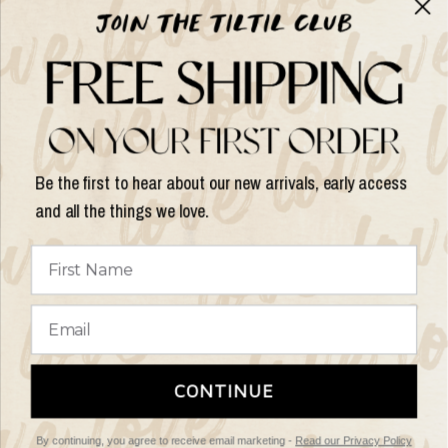
Help
Shop op
Be the first to hear about our new arrivals, early access
and all the things we love.
Land/regio
bijwerken
© 2026 Things I Like Things I Love, All rights reserved.
Algemene
CONTINUE
Voorwaarden
Retourbeleid
By continuing, you agree to receive email marketing -
Read our Privacy Policy