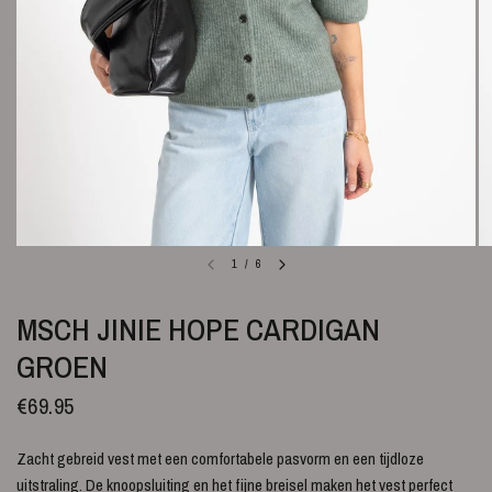
1
/
6
MSCH JINIE HOPE CARDIGAN
GROEN
€69.95
Zacht gebreid vest met een comfortabele pasvorm en een tijdloze
uitstraling. De knoopsluiting en het fijne breisel maken het vest perfect