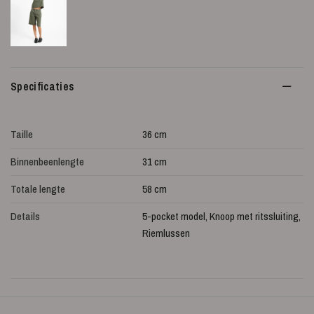
Specificaties
Taille
36 cm
Binnenbeenlengte
31 cm
Totale lengte
58 cm
Details
5-pocket model, Knoop met ritssluiting,
Riemlussen