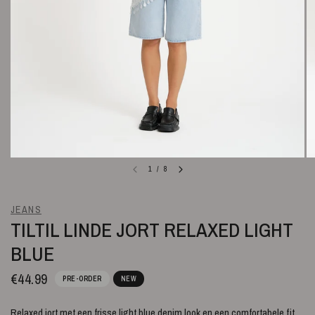
1
/
8
JEANS
TILTIL LINDE JORT RELAXED LIGHT
BLUE
€44.99
PRE-ORDER
NEW
Relaxed jort met een frisse light blue denim look en een comfortabele fit.