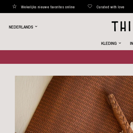
Wekelijks nieuwe favorites online
Curated with love
Binn
Land/regio
bijwerken
KLEDING
I