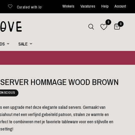
Winkels
Vacatures
Help
Account
rated with love
Binnen 48 uur verstuurd*
Wekelijks nieuwe
0
0
RDS
SALE
 SERVER HOMMAGE WOOD BROWN
ONSCIOUS
es een upgrade met deze elegante salad servers. Gemaakt van
ahout met een verfijnd gebeiteld patroon, stralen ze warmte en
erfect te combineren met je favoriete tableware voor een stijlvolle en
lsetting!