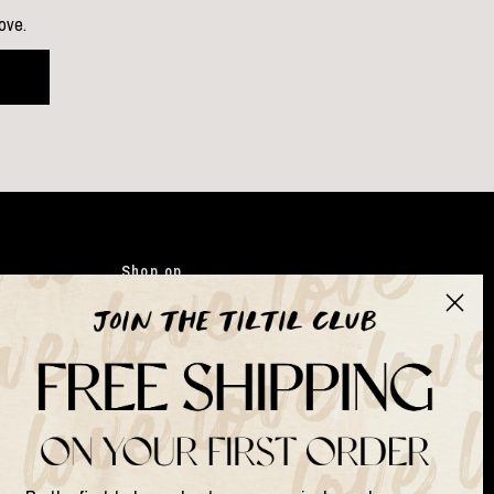
love.
Shop op
Kleding
Japandi
Tassen
Gifts
Kunstbloemen
Suits & Sets