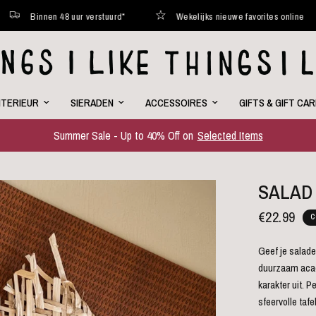
en 48 uur verstuurd*
Wekelijks nieuwe favorites online
Cu
NTERIEUR
SIERADEN
ACCESSOIRES
GIFTS & GIFT CA
Summer Sale - Up to 40% Off on
Selected Items
SALAD
€22.99
C
Geef je salad
duurzaam acaci
karakter uit. P
sfeervolle tafe