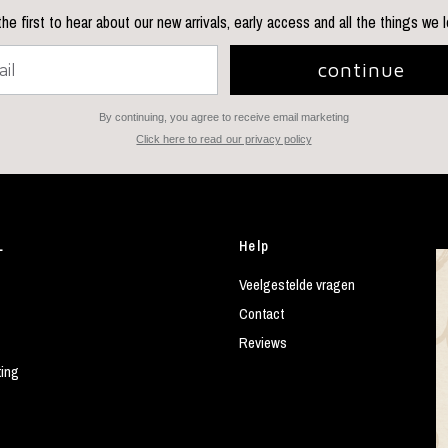
he first to hear about our new arrivals, early access and all the things we 
continue
By continuing, you agree to receive email marketing
Click here to read our privacy policy
L
Help
Veelgestelde vragen
Contact
Reviews
ting