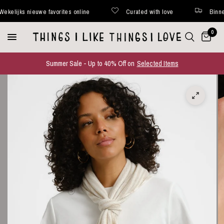
lijks nieuwe favorites online
Curated with love
Binnen 48
0
Summer Sale - Up to 40% Off on
Selected Items