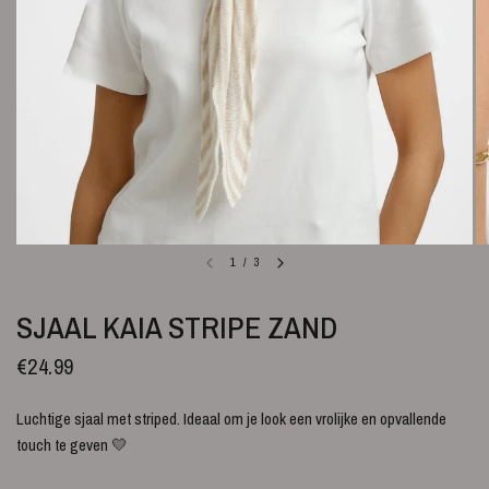
1
/
3
SJAAL KAIA STRIPE ZAND
€24.99
Luchtige sjaal met striped. Ideaal om je look een vrolijke en opvallende
touch te geven 💛