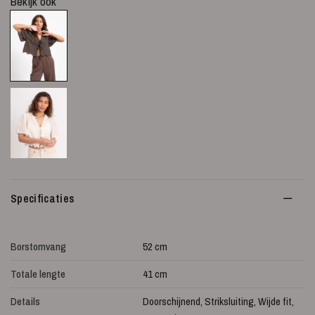
Bekijk ook
Specificaties
Borstomvang
52 cm
Totale lengte
41 cm
Details
Doorschijnend, Striksluiting, Wijde fit,