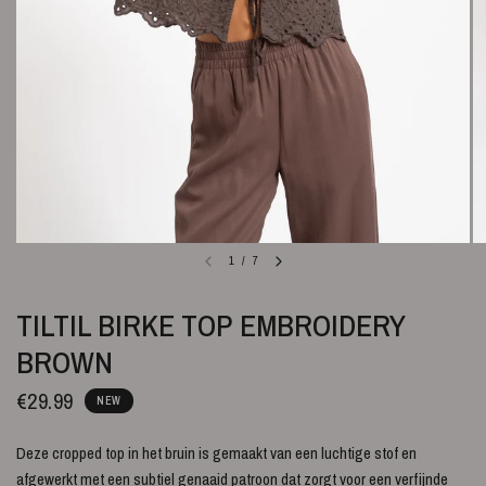
1
/
7
TILTIL BIRKE TOP EMBROIDERY
BROWN
€29.99
NEW
Deze cropped top in het bruin is gemaakt van een luchtige stof en
afgewerkt met een subtiel genaaid patroon dat zorgt voor een verfijnde