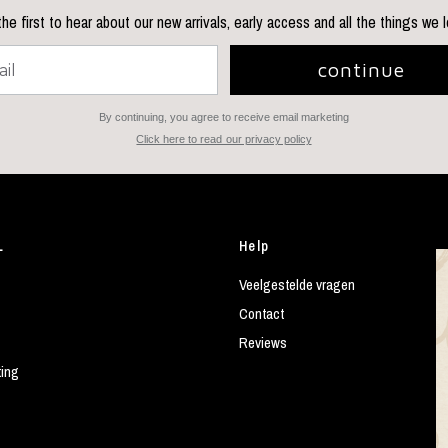
he first to hear about our new arrivals, early access and all the things we 
continue
By continuing, you agree to receive email marketing
Click here to read our privacy policy
L
Help
Veelgestelde vragen
Contact
Reviews
ting