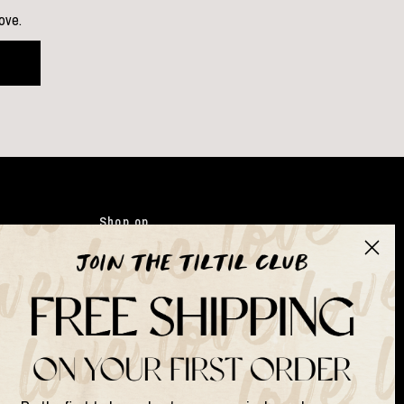
love.
Shop op
Kleding
Japandi
Tassen
Gifts
Kunstbloemen
Suits & Sets