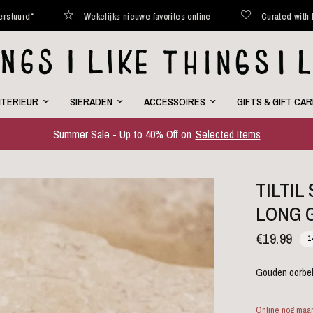
Wekelijks nieuwe favorites online
Curated with love
NTERIEUR
SIERADEN
ACCESSOIRES
GIFTS & GIFT CA
Summer Sale - Up to 40% Off on
Selected Items
TILTIL
LONG 
€19.99
1
Gouden oorbel
Online nog maar