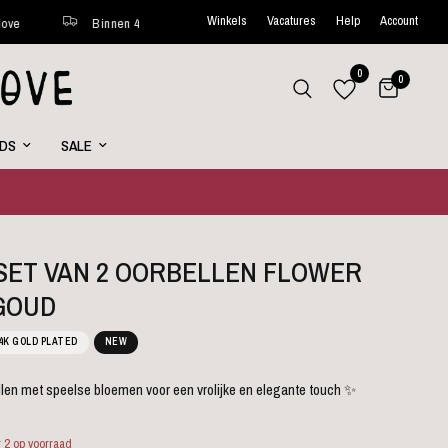
Winkels
Vacatures
Help
Account
Binnen 48 uur verstuurd*
Wekelijks nieuwe favorites online
0
0
RDS
SALE
 SET VAN 2 OORBELLEN FLOWER
GOUD
4K GOLD PLATED
NEW
len met speelse bloemen voor een vrolijke en elegante touch ✨
 2 op voorraad