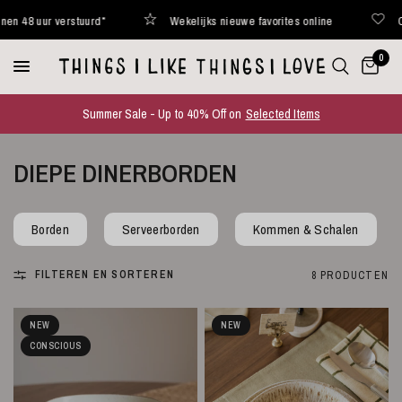
stuurd*
Wekelijks nieuwe favorites online
Curated with lo
0
Summer Sale - Up to 40% Off on
Selected Items
DIEPE DINERBORDEN
Borden
Serveerborden
Kommen & Schalen
FILTEREN EN SORTEREN
8 PRODUCTEN
NEW
NEW
CONSCIOUS