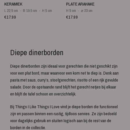
KERAMIEK
PLATE ARAHAKE
L 22,5 cm
B 19,5 cm
H 5 cm
H 5 cm
⌀ 23 cm
€17.99
€17.99
Diepe dinerborden
Diepe dinerborden zijn ideaal voor gerechten die niet geschikt zijn
voor een plat bord, maar waarvoor een kom net te diep is. Denk aan
pasta met saus, curry’s, stoofgerechten, risotto of een rijk gevulde
salade. Door de opstaande rand blijft het gerecht netjes bij elkaar
en blijft de tafel schoon en overzichtelijk.
Bij Things I Like Things I Love vind je diepe borden die functioneel
zijn en passen binnen een rustig, tijdloos servies. Ze zijn bedoeld
voor dagelijks gebruik en sluiten logisch aan bij de rest van de
borden in de collectie.