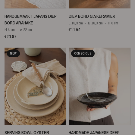
SNELLE WEERGAVE
SNELLE WEERGAVE
HANDGEMAAKT JAPANS DIEP
DIEP BORD GIA KERAMIEK
BORD ARAHAKE
L 18,3 cm
B 18,3 cm
H 6 cm
€11.99
H 4 cm
⌀ 22 cm
€21.99
NEW
CONSCIOUS
SNELLE WEERGAVE
SNELLE WEERGAVE
SERVING BOWL OYSTER
HANDMADE JAPANESE DEEP