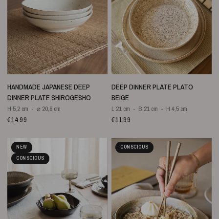
SNELLE WEERGAVE
SNELLE WEERGAVE
HANDMADE JAPANESE DEEP
DEEP DINNER PLATE PLATO
DINNER PLATE SHIROGESHO
BEIGE
H 5,2 cm
⌀ 20,8 cm
L 21 cm
B 21 cm
H 4,5 cm
€14.99
€11.99
NEW
CONSCIOUS
CONSCIOUS