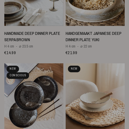
SNELLE WEERGAVE
SNELLE WEERGAVE
HANDMADE DEEP DINNER PLATE
HANDGEMAAKT JAPANESE DEEP
SERPA BROWN
DINNER PLATE YUKI
H 4 cm
⌀ 23,5 cm
H 4 cm
⌀ 22 cm
€14.99
€21.99
NEW
NEW
CONSCIOUS