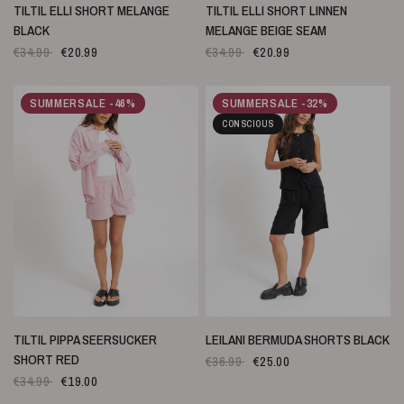
SNELLE WEERGAVE
SNELLE WEERGAVE
TILTIL ELLI SHORT MELANGE
TILTIL ELLI SHORT LINNEN
BLACK
MELANGE BEIGE SEAM
€34.99
€20.99
€34.99
€20.99
SUMMERSALE -46%
SUMMERSALE -32%
CONSCIOUS
SNELLE WEERGAVE
SNELLE WEERGAVE
TILTIL PIPPA SEERSUCKER
LEILANI BERMUDA SHORTS BLACK
SHORT RED
€36.99
€25.00
€34.99
€19.00