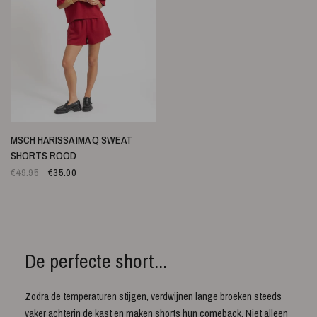
SNELLE WEERGAVE
MSCH HARISSA IMA Q SWEAT
SHORTS ROOD
€49.95
€35.00
De perfecte short...
Zodra de temperaturen stijgen, verdwijnen lange broeken steeds
vaker achterin de kast en maken shorts hun comeback. Niet alleen