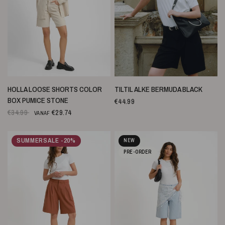
SNELLE WEERGAVE
SNELLE WEERGAVE
HOLLA LOOSE SHORTS COLOR
TILTIL ALKE BERMUDA BLACK
BOX PUMICE STONE
€44.99
€34.99
€29.74
VANAF
SUMMERSALE -20%
NEW
PRE-ORDER