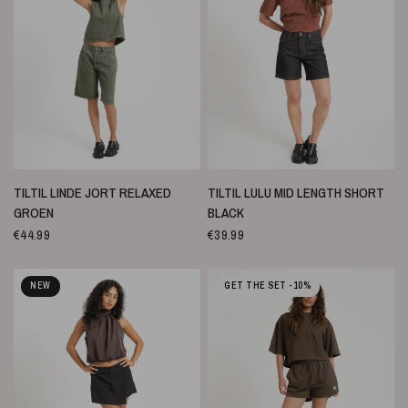
SNELLE WEERGAVE
SNELLE WEERGAVE
TILTIL LINDE JORT RELAXED
TILTIL LULU MID LENGTH SHORT
GROEN
BLACK
€44.99
€39.99
NEW
GET THE SET -10%