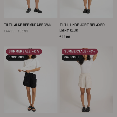
SNELLE WEERGAVE
SNELLE WEERGAVE
TILTIL ALKE BERMUDA BROWN
TILTIL LINDE JORT RELAXED
LIGHT BLUE
€44.99
€35.99
€44.99
SUMMERSALE -40%
SUMMERSALE -40%
CONSCIOUS
CONSCIOUS