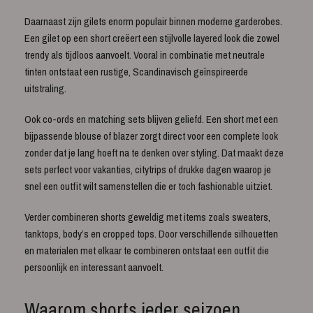
Daarnaast zijn gilets enorm populair binnen moderne garderobes.
Een gilet op een short creëert een stijlvolle layered look die zowel
trendy als tijdloos aanvoelt. Vooral in combinatie met neutrale
tinten ontstaat een rustige, Scandinavisch geïnspireerde
uitstraling.
Ook co-ords en matching sets blijven geliefd. Een short met een
bijpassende blouse of blazer zorgt direct voor een complete look
zonder dat je lang hoeft na te denken over styling. Dat maakt deze
sets perfect voor vakanties, citytrips of drukke dagen waarop je
snel een outfit wilt samenstellen die er toch fashionable uitziet.
Verder combineren shorts geweldig met items zoals sweaters,
tanktops, body’s en cropped tops. Door verschillende silhouetten
en materialen met elkaar te combineren ontstaat een outfit die
persoonlijk en interessant aanvoelt.
Waarom shorts ieder seizoen