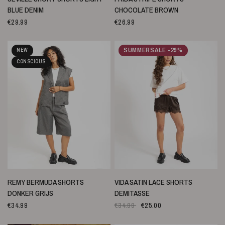
BLUE DENIM
CHOCOLATE BROWN
€29.99
€26.99
SUMMERSALE -29%
NEW
CONSCIOUS
SNELLE WEERGAVE
SNELLE WEERGAVE
REMY BERMUDA SHORTS
VIDA SATIN LACE SHORTS
DONKER GRIJS
DEMITASSE
€34.99
€34.99
€25.00