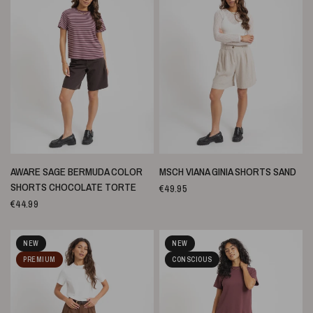
SNELLE WEERGAVE
SNELLE WEERGAVE
AWARE SAGE BERMUDA COLOR
MSCH VIANA GINIA SHORTS SAND
SHORTS CHOCOLATE TORTE
€49.95
€44.99
NEW
NEW
PREMIUM
CONSCIOUS