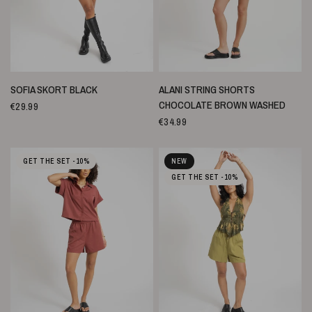
SNELLE WEERGAVE
SNELLE WEERGAVE
SOFIA SKORT BLACK
ALANI STRING SHORTS
CHOCOLATE BROWN WASHED
€29.99
€34.99
GET THE SET -10%
NEW
GET THE SET -10%