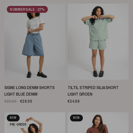
SUMMERSALE -27%
SNELLE WEERGAVE
SNELLE WEERGAVE
SIGNE LONG DENIM SHORTS
TILTIL STRIPED SILIA SHORT
LIGHT BLUE DENIM
LIGHT GROEN
€39.99
€29.00
€34.99
NEW
NEW
PRE-ORDER