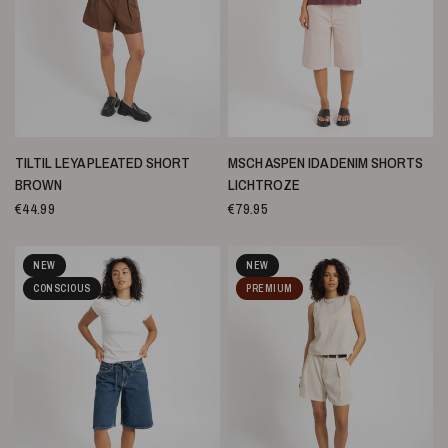
SNELLE WEERGAVE
SNELLE WEERGAVE
TILTIL LEYA PLEATED SHORT
MSCH ASPEN IDA DENIM SHORTS
BROWN
LICHTROZE
€44.99
€79.95
NEW
NEW
CONSCIOUS
PREMIUM