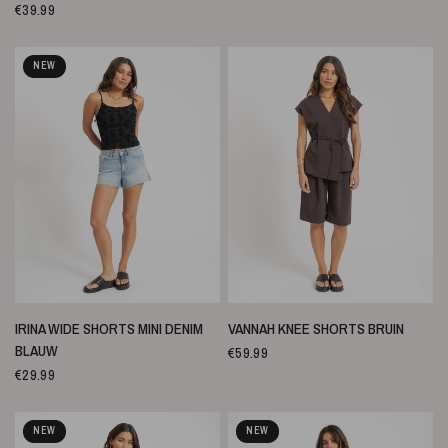
€39.99
NEW
SNELLE WEERGAVE
SNELLE WEERGAVE
IRINA WIDE SHORTS MINI DENIM
VANNAH KNEE SHORTS BRUIN
BLAUW
€59.99
€29.99
NEW
NEW