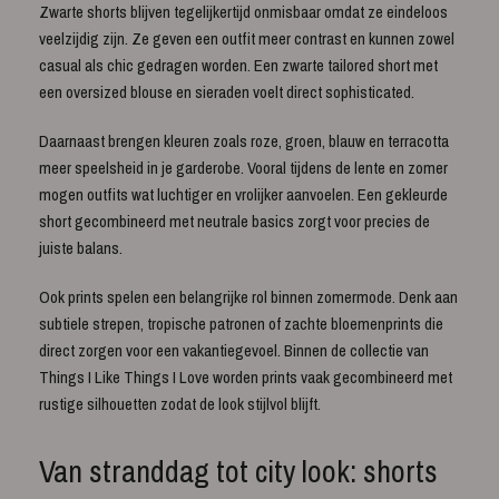
Zwarte shorts blijven tegelijkertijd onmisbaar omdat ze eindeloos
veelzijdig zijn. Ze geven een outfit meer contrast en kunnen zowel
casual als chic gedragen worden. Een zwarte tailored short met
een oversized blouse en sieraden voelt direct sophisticated.
Daarnaast brengen kleuren zoals roze, groen, blauw en terracotta
meer speelsheid in je garderobe. Vooral tijdens de lente en zomer
mogen outfits wat luchtiger en vrolijker aanvoelen. Een gekleurde
short gecombineerd met neutrale basics zorgt voor precies de
juiste balans.
Ook prints spelen een belangrijke rol binnen zomermode. Denk aan
subtiele strepen, tropische patronen of zachte bloemenprints die
direct zorgen voor een vakantiegevoel. Binnen de collectie van
Things I Like Things I Love worden prints vaak gecombineerd met
rustige silhouetten zodat de look stijlvol blijft.
Van stranddag tot city look: shorts