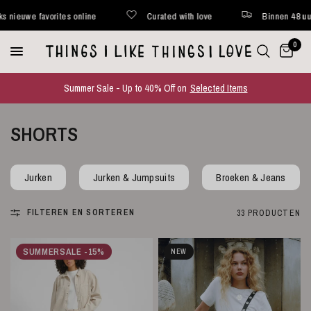
Curated with love
Binnen 48 uur verstuurd*
Wekel
0
Summer Sale - Up to 40% Off on
Selected Items
SHORTS
Jurken
Jurken & Jumpsuits
Broeken & Jeans
FILTEREN EN SORTEREN
33 PRODUCTEN
SUMMERSALE -15%
NEW