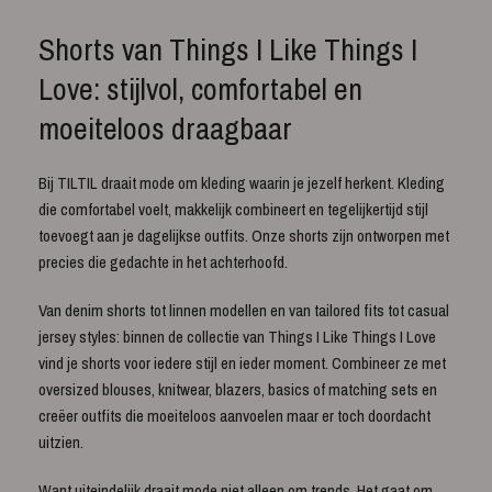
Shorts van Things I Like Things I
Love: stijlvol, comfortabel en
moeiteloos draagbaar
Bij TILTIL draait mode om kleding waarin je jezelf herkent. Kleding
die comfortabel voelt, makkelijk combineert en tegelijkertijd stijl
toevoegt aan je dagelijkse outfits. Onze shorts zijn ontworpen met
precies die gedachte in het achterhoofd.
Van denim shorts tot linnen modellen en van tailored fits tot casual
jersey styles: binnen de collectie van Things I Like Things I Love
vind je shorts voor iedere stijl en ieder moment. Combineer ze met
oversized blouses, knitwear, blazers, basics of matching sets en
creëer outfits die moeiteloos aanvoelen maar er toch doordacht
uitzien.
Want uiteindelijk draait mode niet alleen om trends. Het gaat om