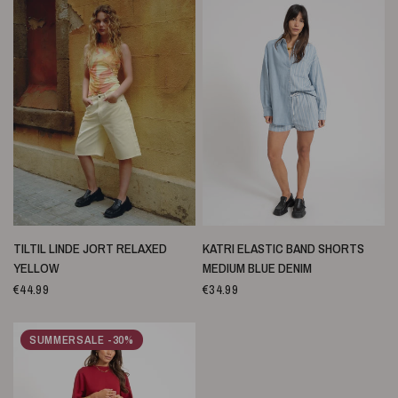
SNELLE WEERGAVE
SNELLE WEERGAVE
TILTIL LINDE JORT RELAXED
KATRI ELASTIC BAND SHORTS
YELLOW
MEDIUM BLUE DENIM
€44.99
€34.99
SUMMERSALE -30%