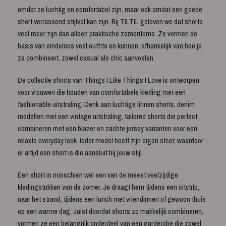
omdat ze luchtig en comfortabel zijn, maar ook omdat een goede
short verrassend stijlvol kan zijn. Bij TILTIL geloven we dat shorts
veel meer zijn dan alleen praktische zomeritems. Ze vormen de
basis van eindeloos veel outfits en kunnen, afhankelijk van hoe je
ze combineert, zowel casual als chic aanvoelen.
De collectie shorts van Things I Like Things I Love is ontworpen
voor vrouwen die houden van comfortabele kleding met een
fashionable uitstraling. Denk aan luchtige linnen shorts, denim
modellen met een vintage uitstraling, tailored shorts die perfect
combineren met een blazer en zachte jersey varianten voor een
relaxte everyday look. Ieder model heeft zijn eigen sfeer, waardoor
er altijd een short is die aansluit bij jouw stijl.
Een short is misschien wel een van de meest veelzijdige
kledingstukken van de zomer. Je draagt hem tijdens een citytrip,
naar het strand, tijdens een lunch met vriendinnen of gewoon thuis
op een warme dag. Juist doordat shorts zo makkelijk combineren,
vormen ze een belangrijk onderdeel van een garderobe die zowel