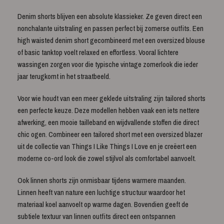
Denim shorts blijven een absolute klassieker. Ze geven direct een
nonchalante uitstraling en passen perfect bij zomerse outfits. Een
high waisted denim short gecombineerd met een oversized blouse
of basic tanktop voelt relaxed en effortless. Vooral lichtere
wassingen zorgen voor die typische vintage zomerlook die ieder
jaar terugkomt in het straatbeeld.
Voor wie houdt van een meer geklede uitstraling zijn tailored shorts
een perfecte keuze. Deze modellen hebben vaak een iets nettere
afwerking, een mooie tailleband en wijdvallende stoffen die direct
chic ogen. Combineer een tailored short met een oversized blazer
uit de collectie van Things I Like Things I Love en je creëert een
moderne co-ord look die zowel stijlvol als comfortabel aanvoelt.
Ook linnen shorts zijn onmisbaar tijdens warmere maanden.
Linnen heeft van nature een luchtige structuur waardoor het
materiaal koel aanvoelt op warme dagen. Bovendien geeft de
subtiele textuur van linnen outfits direct een ontspannen