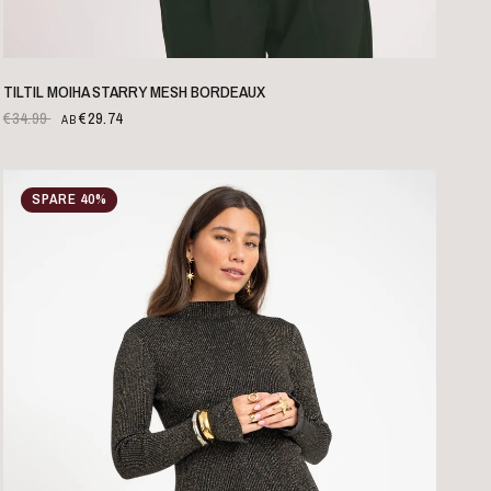
SCHNELLANSICHT
TILTIL MOIHA STARRY MESH BORDEAUX
€34.99
€29.74
AB
SPARE 40%