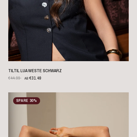
SCHNELLANSICHT
TILTIL LUA WESTE SCHWARZ
€44.99
€31.49
AB
SPARE 30%