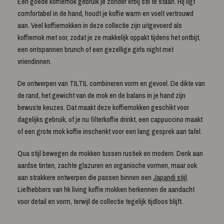
Een goede koffiemok gebruik je zonder erbij stil te staan. Hij ligt
comfortabel in de hand, houdt je koffie warm en voelt vertrouwd
aan. Veel koffiemokken in deze collectie zijn uitgevoerd als
koffiemok met oor, zodat je ze makkelijk oppakt tijdens het ontbijt,
een ontspannen brunch of een gezellige girls night met
vriendinnen.
De ontwerpen van TILTIL combineren vorm en gevoel. De dikte van
de rand, het gewicht van de mok en de balans in je hand zijn
bewuste keuzes. Dat maakt deze koffiemokken geschikt voor
dagelijks gebruik, of je nu filterkoffie drinkt, een cappuccino maakt
of een grote mok koffie inschenkt voor een lang gesprek aan tafel.
Qua stijl bewegen de mokken tussen rustiek en modern. Denk aan
aardse tinten, zachte glazuren en organische vormen, maar ook
aan strakkere ontwerpen die passen binnen een
Japandi stijl
.
Liefhebbers van hk living koffie mokken herkennen de aandacht
voor detail en vorm, terwijl de collectie tegelijk tijdloos blijft.