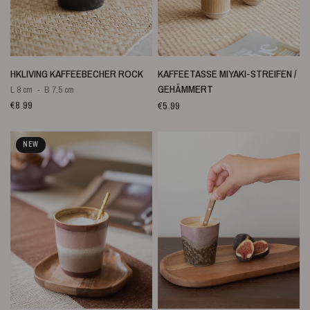
SCHNELLANSICHT
SCHNELLANSICHT
HKLIVING KAFFEEBECHER ROCK
KAFFEETASSE MIYAKI-STREIFEN /
GEHÄMMERT
L 8 cm
B 7,5 cm
€8.99
€5.99
NEW