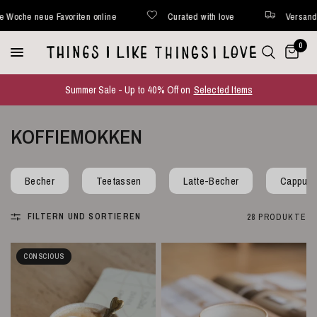
Curated with love
Versand innerhalb von 48 Stunden*
0
Summer Sale - Up to 40% Off on
Selected Items
KOFFIEMOKKEN
Becher
Teetassen
Latte-Becher
Cappucc
FILTERN UND SORTIEREN
28 PRODUKTE
CONSCIOUS