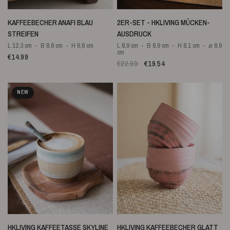
SCHNELLANSICHT
SCHNELLANSICHT
KAFFEEBECHER ANAFI BLAU
2ER-SET - HKLIVING MÜCKEN-
STREIFEN
AUSDRUCK
L 12,3 cm
B 8,8 cm
H 6,8 cm
L 8,9 cm
B 8,9 cm
H 8,1 cm
⌀ 8,9
cm
€14.99
€22.99
€19.54
NEW
SCHNELLANSICHT
SCHNELLANSICHT
HKLIVING KAFFEETASSE SKYLINE
HKLIVING KAFFEEBECHER GLATT