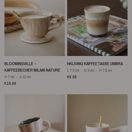
SCHNELLANSICHT
SCHNELLANSICHT
BLOOMINGVILLE -
HKLIVING KAFFEETASSE UMBRA
KAFFEEBECHER MILANI NATURE
L 7,5 cm
B 8 cm
H 7,5 cm
€8.99
H 7 cm
⌀ 11 cm
€16.99