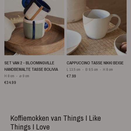
SCHNELLANSICHT
SCHNELLANSICHT
SET VAN 2 - BLOOMINGVILLE
CAPPUCCINO TASSE NIKKI BEIGE
HANDBEMALTE TASSE BOLIVIA
L 13,5 cm
B 9,5 cm
H 8 cm
€7.99
H 8 cm
⌀ 9 cm
€34.99
Koffiemokken van Things I Like
Things I Love