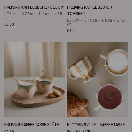
SCHNELLANSICHT
SCHNELLANSICHT
HKLIVING KAFFEEBECHER BLOOM
HKLIVING KAFFEEBECHER
TORRENT
L 7,5 cm
B 7,5 cm
H 8 cm
⌀ 7,5
cm
L 7,5 cm
B 7,5 cm
H 8 cm
⌀ 7,5
€8.99
cm
€8.99
SCHNELLANSICHT
SCHNELLANSICHT
HKLIVING KAFFEETASSE BLÜTE
BLOOMINGVILLE - KAFFEETASSE
WILLA ORANGE
€9.99