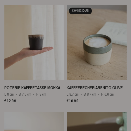
CONSCIOUS
SCHNELLANSICHT
SCHNELLANSICHT
POTERIE KAFFEETASSE MOKKA
KAFFEEBECHER ARENITO OLIVE
L 8 cm
B 7,5 cm
H 8 cm
L 8,7 cm
B 8,7 cm
H 6,6 cm
€12.99
€10.99