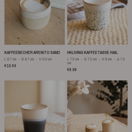
SCHNELLANSICHT
SCHNELLANSICHT
KAFFEEBECHER ARENITO SAND
HKLIVING KAFFEETASSE HAIL
L 8,7 cm
B 8,7 cm
H 6,6 cm
L 7,5 cm
B 7,5 cm
H 8 cm
⌀ 7,5
cm
€10.99
€8.99