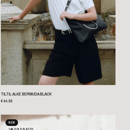
SCHNELLANSICHT
TILTIL ALKE BERMUDA BLACK
€44.99
NEW
14K GOLD PLATED