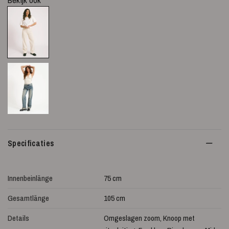
Specificaties
Innenbeinlänge
75 cm
Gesamtlänge
105 cm
Details
Omgeslagen zoom, Knoop met