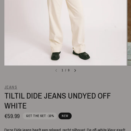
1
/
9
JEANS
TILTIL DIDE JEANS UNDYED OFF
WHITE
€59.99
GET THE SET -10%
NEW
Deze Dide jeans heeft een relaxed, recht silhouet. De off-white kleur geeft