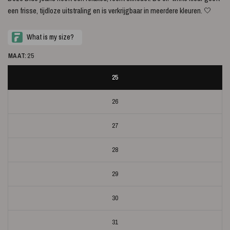
een frisse, tijdloze uitstraling en is verkrijgbaar in meerdere kleuren. 🤍
MAAT:
25
25
26
27
28
29
30
31