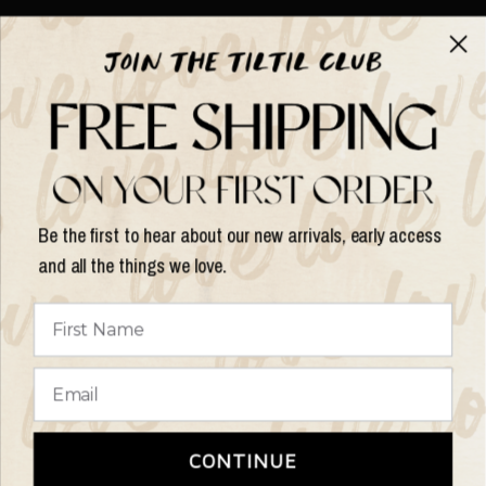
Über TILTIL
Help
Hilfe und Informationen
Be the first to hear about our new arrivals, early access
and all the things we love.
Land/Region
aktualisieren
© 2026 Things I Like Things I Love, Alle Rechte vorbehalten.
Terms of
CONTINUE
Service
Refund policy