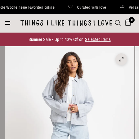
oche neue Favoriten online
Curated with love
Versand in
0
Summer Sale - Up to 40% Off on
Selected Items