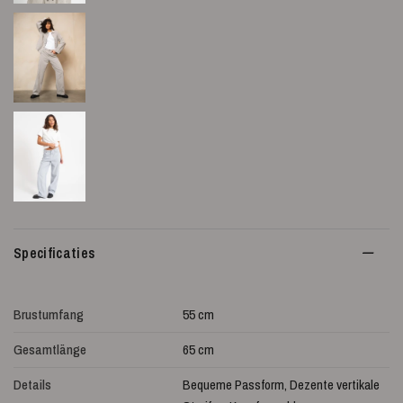
Specificaties
Brustumfang
55 cm
Gesamtlänge
65 cm
Details
Bequeme Passform, Dezente vertikale