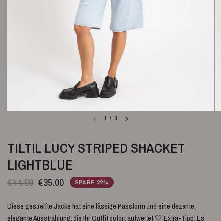
1
/
8
TILTIL LUCY STRIPED SHACKET
LIGHTBLUE
€44.99
€35.00
SPARE 22%
Diese gestreifte Jacke hat eine lässige Passform und eine dezente,
elegante Ausstrahlung, die Ihr Outfit sofort aufwertet 🤍 Extra-Tipp: Es