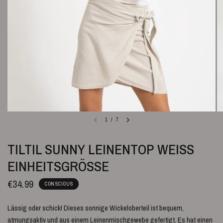
1
/
7
TILTIL SUNNY LEINENTOP WEISS E
INHEITSGRÖSSE
€34.99
CONSCIOUS
Lässig oder schick! Dieses sonnige Wickeloberteil ist bequem,
atmungsaktiv und aus einem Leinenmischgewebe gefertigt. Es hat einen