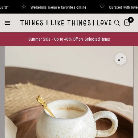
Wekelijks nieuwe favorites online
Curated with love
0
Summer Sale - Up to 40% Off on
Selected Items