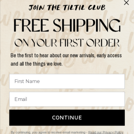
Over TILTIL
Help
Shop op
Be the first to hear about our new arrivals, early access
and all the things we love.
Land/regio
bijwerken
© 2026 Things I Like Things I Love, All rights reserved.
Algemene
CONTINUE
Voorwaarden
Retourbeleid
By continuing, you agree to receive email marketing -
Read our Privacy Policy