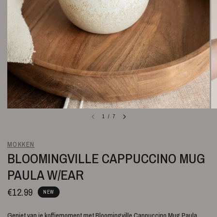
1
/
7
MOKKEN
BLOOMINGVILLE CAPPUCCINO MUG
PAULA W/EAR
€12.99
NEW
Geniet van je koffiemoment met Bloomingville Cappuccino Mug Paula