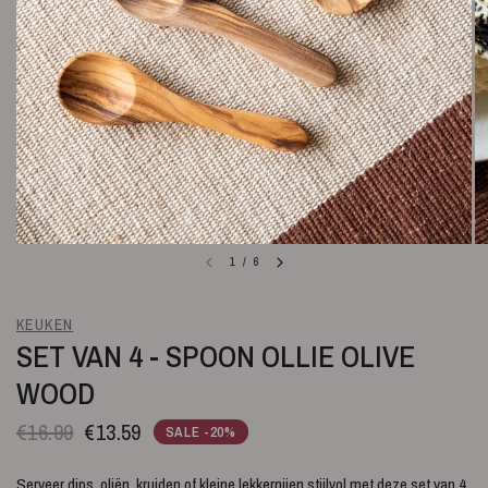
1
/
6
KEUKEN
SET VAN 4 - SPOON OLLIE OLIVE
WOOD
€16.99
€13.59
SALE -20%
Serveer dips, oliën, kruiden of kleine lekkernijen stijlvol met deze set van 4