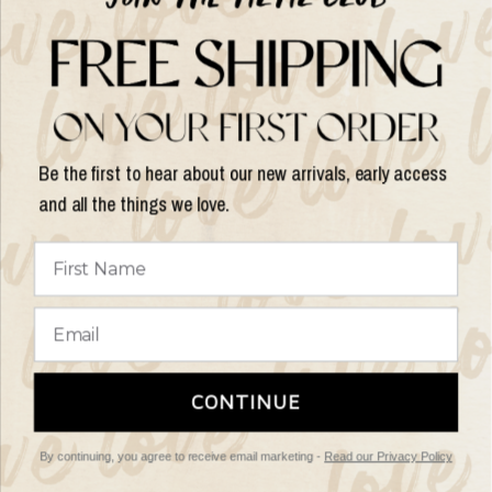
Help
Shop op
Be the first to hear about our new arrivals, early access
and all the things we love.
Land/regio
bijwerken
© 2026 Things I Like Things I Love, All rights reserved.
Algemene
CONTINUE
Voorwaarden
Retourbeleid
By continuing, you agree to receive email marketing -
Read our Privacy Policy