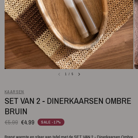
1
/
5
KAARSEN
SET VAN 2 - DINERKAARSEN OMBRE
BRUIN
€5.99
€4.99
SALE -17%
Breng warmte en sfeer aan tafel met de SET VAN 2 - Dinerkaarsen Ombre