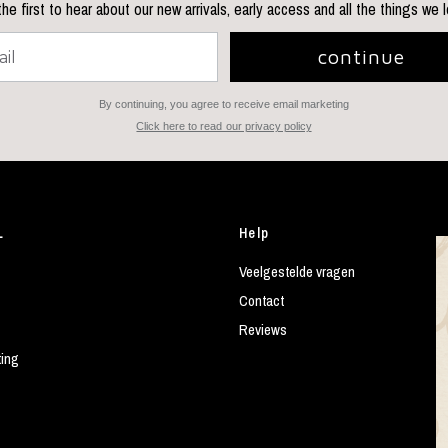
he first to hear about our new arrivals, early access and all the things we 
continue
By continuing, you agree to receive email marketing
Click here to read our privacy policy
L
Help
Veelgestelde vragen
Contact
Reviews
ting