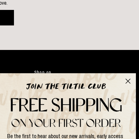
love.
Shop op
Kleding
Japandi
Tassen
Gifts
Kunstbloemen
Suits & Sets
Be the first to hear about our new arrivals, early access
Lampen