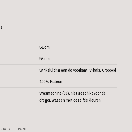
es
51 cm
53 cm
Striksluiting aan de voorkant, V-hals, Cropped
100% Katoen
Wasmachine (30), niet geschikt voor de
droger, wassen met dezelfde kleuren
NSTALK-LEOPARD