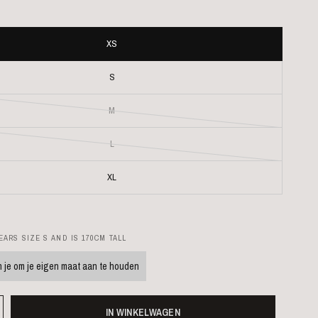
XS
S
M
L
XL
ARS SIZE S AND IS 170CM TALL
 je om je eigen maat aan te houden
IN WINKELWAGEN