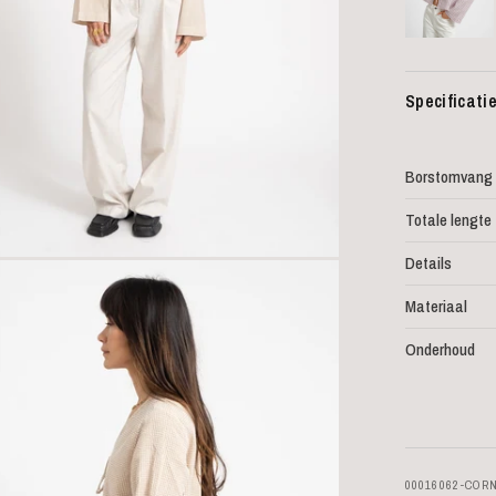
Specificati
Borstomvang
Totale lengte
Details
Materiaal
Onderhoud
00016062-COR