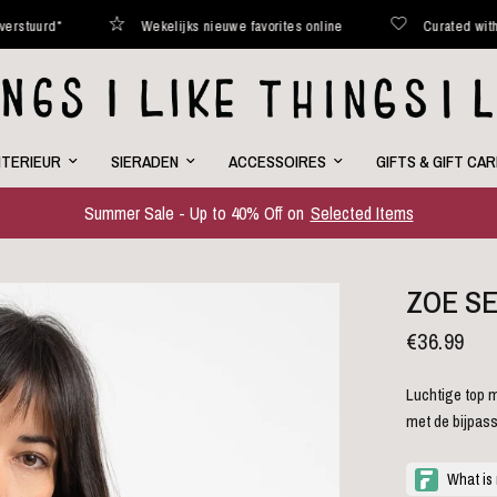
Wekelijks nieuwe favorites online
Curated with love
NTERIEUR
SIERADEN
ACCESSOIRES
GIFTS & GIFT CA
Summer Sale - Up to 40% Off on
Selected Items
ZOE S
€36.99
Luchtige top me
met de bijpas