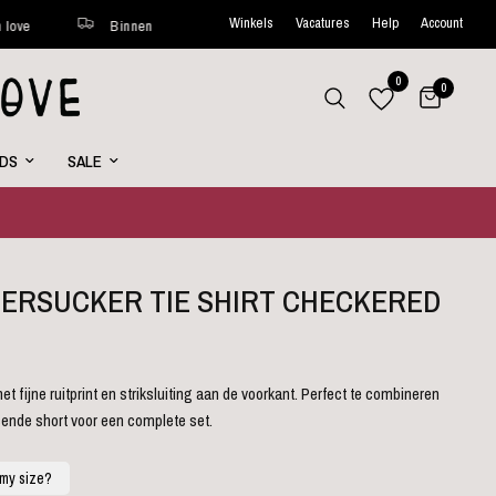
Winkels
Vacatures
Help
Account
Binnen 48 uur verstuurd*
Wekelijks nieuwe favorites online
0
0
RDS
SALE
EERSUCKER TIE SHIRT CHECKERED
t fijne ruitprint en striksluiting aan de voorkant. Perfect te combineren
sende short voor een complete set.