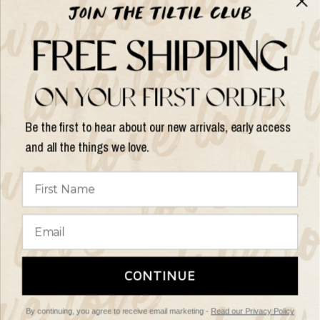
Help
Shop op
Be the first to hear about our new arrivals, early access
and all the things we love.
Land/regio
bijwerken
© 2026 Things I Like Things I Love, All rights reserved.
Algemene
CONTINUE
Voorwaarden
Retourbeleid
By continuing, you agree to receive email marketing -
Read our Privacy Policy